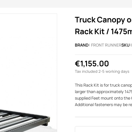
Truck Canopy or 
Rack Kit / 147
BRAND:
FRONT RUNNER
SKU:
€1,155.00
Tax included
2-5 working days
This Rack Kit is for truck cano
larger than approximately 1475
supplied Feet mount onto the O
Additional fasteners may be re