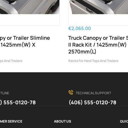
€2,065.00
y or Trailer Slimline
Truck Canopy or Trailer 
t / 1425mm(W) X
II Rack Kit / 1425mm(W)
2570mm(L)
ps And Trailers
Racks For Hard Tops And Trailers
TLINE
TECHNICAL SUPPORT
) 555-0120-78
(406) 555-0120-78
MER SERVICE
ABOUT US
QUIC