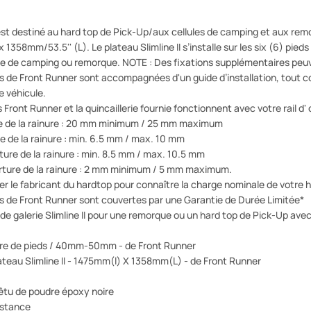
 est destiné au hard top de Pick-Up/aux cellules de camping et aux rem
x 1358mm/53.5'' (L). Le plateau Slimline II s’installe sur les six (6) pieds
le de camping ou remorque. NOTE : Des fixations supplémentaires peuven
es de Front Runner sont accompagnées d'un guide d’installation, tout 
re véhicule.
 Front Runner et la quincaillerie fournie fonctionnent avec votre rail d' or
se de la rainure : 20 mm minimum / 25 mm maximum
e de la rainure : min. 6.5 mm / max. 10 mm
rture de la rainure : min. 8.5 mm / max. 10.5 mm
erture de la rainure : 2 mm minimum / 5 mm maximum.
er le fabricant du hardtop pour connaître la charge nominale de votre ha
es de Front Runner sont couvertes par une Garantie de Durée Limitée*
 galerie Slimline II pour une remorque ou un hard top de Pick-Up avec 
ire de pieds / 40mm-50mm - de Front Runner
teau Slimline II - 1475mm(l) X 1358mm(L) - de Front Runner
êtu de poudre époxy noire
istance