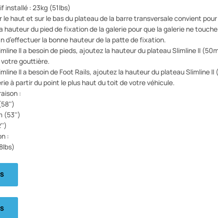
 installé : 23kg (51lbs)
ur le haut et sur le bas du plateau de la barre transversale convient po
 hauteur du pied de fixation de la galerie pour que la galerie ne touche p
n d’effectuer la bonne hauteur de la patte de fixation.
limline II a besoin de pieds, ajoutez la hauteur du plateau Slimline II (
e votre gouttière.
limline II a besoin de Foot Rails, ajoutez la hauteur du plateau Slimline I
rie à partir du point le plus haut du toit de votre véhicule.
aison :
58'')
(53'')
')
on :
8lbs)
NS
NS