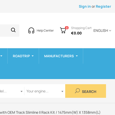
Sign in
or
Register
Shopping Cart
0
ENGLISH
Help Center
€0.00
ROADTRIP
MANUFACTURERS
Engine
el...
Your engine...
SEARCH
 with OEM Track Slimline II Rack Kit / 1475mm(W) X 1358mm(L)