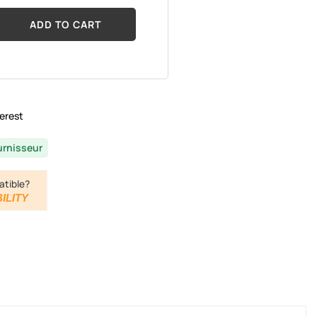
ADD TO CART
erest
urnisseur
atible?
ILITY