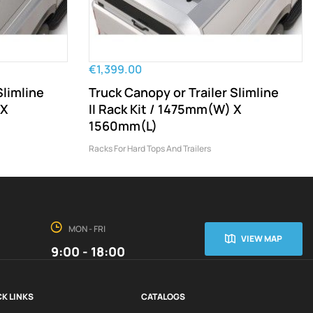
€1,399.00
Slimline
Truck Canopy or Trailer Slimline
 X
II Rack Kit / 1475mm(W) X
1560mm(L)
Racks For Hard Tops And Trailers
MON - FRI
VIEW MAP
9:00 - 18:00
K LINKS
CATALOGS