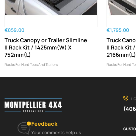
€859.00
€1,795.00
Truck Canopy or Trailer Slimline
Truck Canop
II Rack Kit / 1425mm(W) X
II Rack Ki
752mm(L)
2166mm(L)
Racks For Hard Tops And Trailers
Racks For Hard To
HO
(406
Feedback
CUSTO
Your comments help us