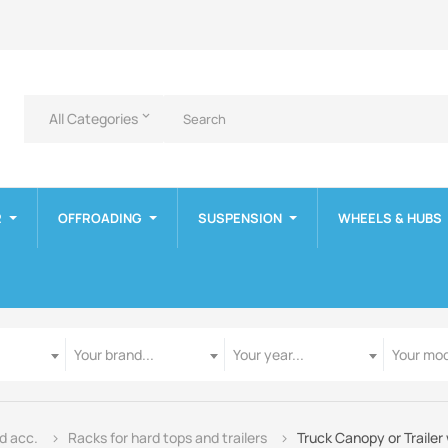
All Categories
keyboard_arrow_down
R
OFFROADING
SUSPENSION
WHEELS & HUBS
Manufacturer
Year
Model
Your brand...
Your year...
Your mod
nd acc.
Racks for hard tops and trailers
Truck Canopy or Trailer