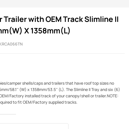
Trailer with OEM Track Slimline II
5mm(W) X 1358mm(L)
KRCA066TN
pies/camper shells/caps and trailers that have roof top sizes no
mm/58.1'' (W) x 1358mm/53.5'' (L). The Slimline II Tray and six (6)
EM/Factory installed track of your canopy/shell or trailer.NOTE:
quired to fit OEM/Factory supplied tracks.