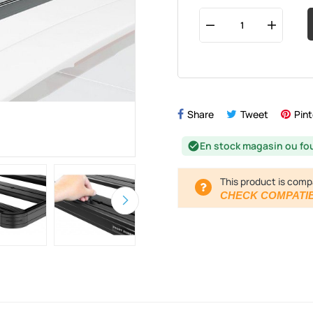
Share
Tweet
Pint
En stock magasin ou fo
check_circle
This product is comp
CHECK COMPATIB