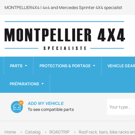
MONTPELLIER4X4 | 4x4 and Mercedes Sprinter 4X4 specialist
PARTS
PROTECTIONS & PORTAGE
VEHICLE GEA
PRÉPARATIONS
Type
ADD MY VEHICLE
Your type...
To see compatible parts
Home
Catalog
ROADTRIP
Roof rack, bars, bike racks a