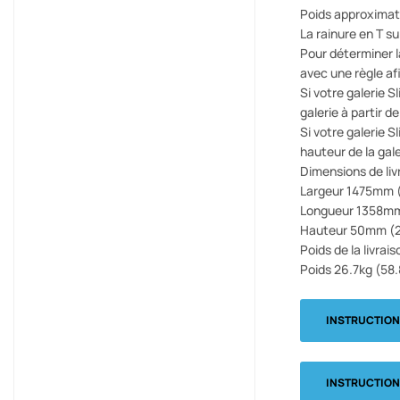
Poids approximatif
La rainure en T s
Pour déterminer la
avec une règle afi
Si votre galerie S
galerie à partir d
Si votre galerie S
hauteur de la gale
Dimensions de livr
Largeur 1475mm (
Longueur 1358mm 
Hauteur 50mm (2'
Poids de la livrais
Poids 26.7kg (58.
INSTRUCTIO
INSTRUCTIO