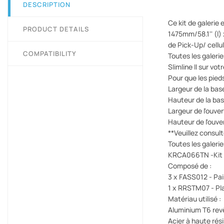
DESCRIPTION
Ce kit de galerie
PRODUCT DETAILS
1475mm/58.1'' (l) 
de Pick-Up/ cellu
COMPATIBILITY
Toutes les galeri
Slimline II sur vot
Pour que les pieds
Largeur de la ba
Hauteur de la bas
Largeur de l'ouve
Hauteur de l'ouv
**Veuillez consult
Toutes les galeri
KRCA066TN -Kit de
Composé de :
3 x FASS012 - Pa
1 x RRSTM07 - Pla
Matériau utilisé :
Aluminium T6 rev
Acier à haute rés