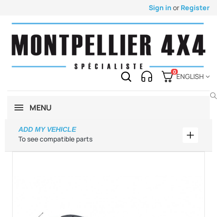
Sign in
or
Register
0
ENGLISH
MENU
ADD MY VEHICLE
Add my 
To see compatible parts