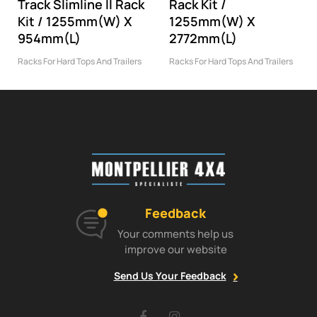
Track Slimline II Rack
Rack Kit /
Kit / 1255mm(W) X
1255mm(W) X
954mm(L)
2772mm(L)
Racks For Hard Tops And Trailers
Racks For Hard Tops And Trailers
Feedback
Your comments help us
improve our website
Send Us Your Feedback
Facebook
Instagram