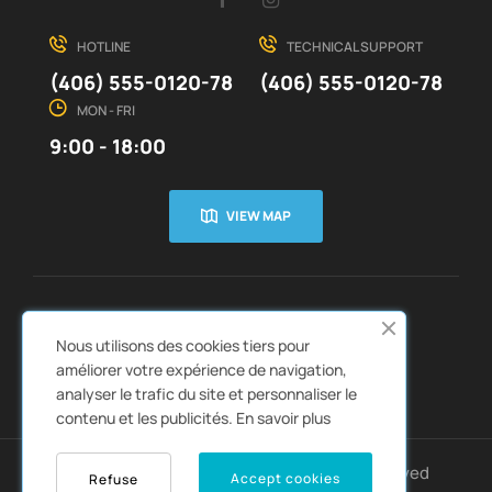
HOTLINE
TECHNICAL SUPPORT
(406) 555-0120-78
(406) 555-0120-78
MON - FRI
9:00 - 18:00
VIEW MAP
CUSTOMER SERVICE
ABOUT US


Nous utilisons des cookies tiers pour
QUICK LINKS
CATALOGS


améliorer votre expérience de navigation,
analyser le trafic du site et personnaliser le
contenu et les publicités.
En savoir plus
Copyright © 2022
Autozpro
. All rights reserved
Accept cookies
Refuse