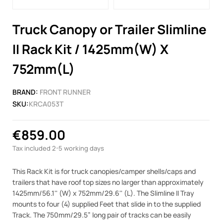
Truck Canopy or Trailer Slimline
II Rack Kit / 1425mm(W) X
752mm(L)
BRAND:
FRONT RUNNER
SKU:
KRCA053T
€859.00
Tax included
2-5 working days
This Rack Kit is for truck canopies/camper shells/caps and
trailers that have roof top sizes no larger than approximately
1425mm/56.1'' (W) x 752mm/29.6'' (L). The Slimline II Tray
mounts to four (4) supplied Feet that slide in to the supplied
Track. The 750mm/29.5” long pair of tracks can be easily