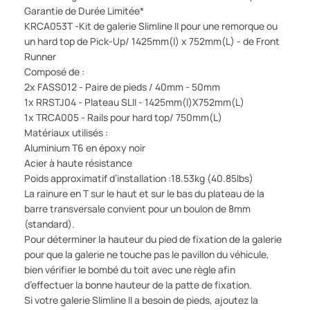
Garantie de Durée Limitée*
KRCA053T -Kit de galerie Slimline II pour une remorque ou
un hard top de Pick-Up/ 1425mm(l) x 752mm(L) - de Front
Runner
Composé de :
2x FASS012 - Paire de pieds / 40mm - 50mm
1x RRSTJ04 - Plateau SLII - 1425mm(l)X752mm(L)
1x TRCA005 - Rails pour hard top/ 750mm(L)
Matériaux utilisés :
Aluminium T6 en époxy noir
Acier à haute résistance
Poids approximatif d’installation :18.53kg (40.85lbs)
La rainure en T sur le haut et sur le bas du plateau de la
barre transversale convient pour un boulon de 8mm
(standard).
Pour déterminer la hauteur du pied de fixation de la galerie
pour que la galerie ne touche pas le pavillon du véhicule,
bien vérifier le bombé du toit avec une règle afin
d’effectuer la bonne hauteur de la patte de fixation.
Si votre galerie Slimline II a besoin de pieds, ajoutez la