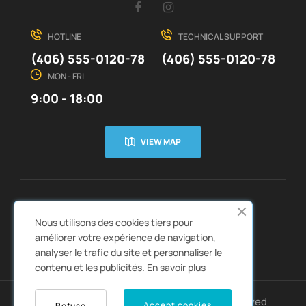
Facebook
Instagram
HOTLINE
TECHNICAL SUPPORT
(406) 555-0120-78
(406) 555-0120-78
MON - FRI
9:00 - 18:00
VIEW MAP
CUSTOMER SERVICE
ABOUT US


Nous utilisons des cookies tiers pour
QUICK LINKS
CATALOGS


améliorer votre expérience de navigation,
analyser le trafic du site et personnaliser le
contenu et les publicités.
En savoir plus
Copyright © 2022
Autozpro
. All rights reserved
Accept cookies
Refuse