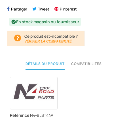
Partager
Tweet
Pinterest
En stock magasin ou fournisseur
check_circle
Ce produit est-il compatible ?
VÉRIFIER LA COMPATIBILITÉ
DÉTAILS DU PRODUIT
COMPATIBILITÉS
Référence
N4-BLBT44A