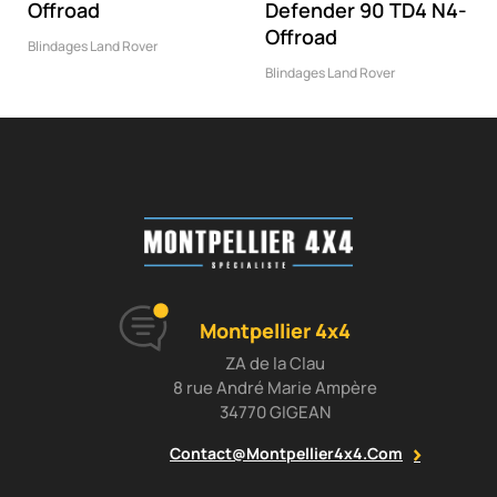
Offroad
Defender 90 TD4 N4-
Offroad
Blindages Land Rover
Blindages Land Rover
Montpellier 4x4
ZA de la Clau
8 rue André Marie Ampère
34770 GIGEAN
Contact@montpellier4x4.com