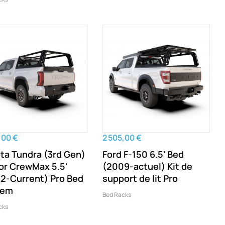
,00 €
2 505,00 €
ta Tundra (3rd Gen)
Ford F-150 6.5' Bed
or CrewMax 5.5'
(2009-actuel) Kit de
2-Current) Pro Bed
support de lit Pro
tem
Bed Racks
cks