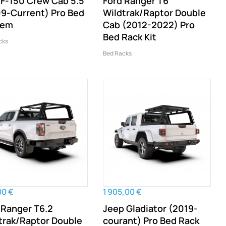
 F-150 Crew Cab 5.5'
Ford Ranger T6
9-Current) Pro Bed
Wildtrak/Raptor Double
tem
Cab (2012-2022) Pro
Bed Rack Kit
cks
Bed Racks
00 €
1 905,00 €
 Ranger T6.2
Jeep Gladiator (2019-
trak/Raptor Double
courant) Pro Bed Rack