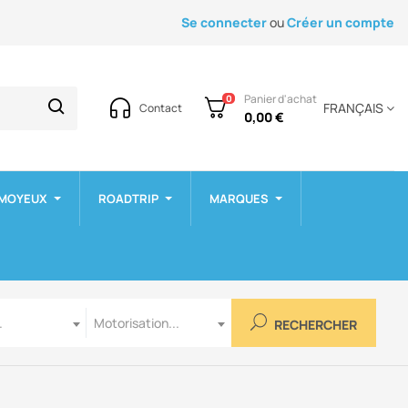
Se connecter
ou
Créer un compte
Panier d'achat
0
FRANÇAIS
Contact
0,00 €
 MOYEUX
ROADTRIP
MARQUES
Motorisation
.
Motorisation...
RECHERCHER