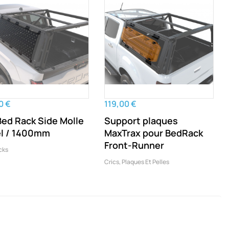
0 €
119,00 €
Bed Rack Side Molle
Support plaques
l / 1400mm
MaxTrax pour BedRack
Front-Runner
cks
Crics, Plaques Et Pelles