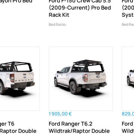
hayon Pro Bed
Ford F-150 Crew Cab 5.5'
Ford
(2009-Current) Pro Bed
(200
Rack Kit
Sys
Bed Racks
Bed Ra
1 905,00 €
829,
ger T6
Ford Ranger T6.2
Ford
/Raptor Double
Wildtrak/Raptor Double
Wild