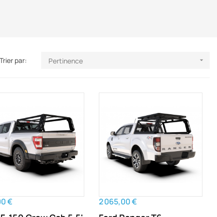
Trier par:
Pertinence

00 €
2 065,00 €