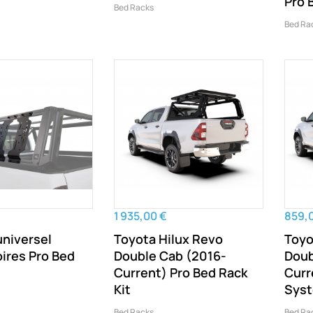
Pro 
Bed Racks
Bed Ra
1 935,00 €
859,
universel
Toyota Hilux Revo
Toyo
ires Pro Bed
Double Cab (2016-
Doub
Current) Pro Bed Rack
Curr
Kit
Sys
Bed Racks
Bed Ra