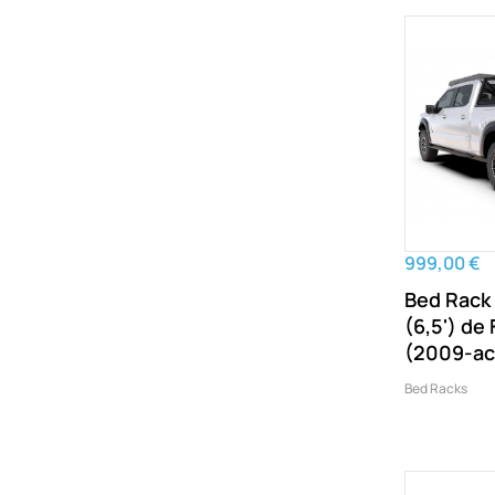
999,00 €
Bed Rack
(6,5') de
(2009-ac
Bed Racks