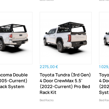
2 275,00 €
1 029
acoma Double
Toyota Tundra (3rd Gen)
Toyo
2005-Current)
4 Door CrewMax 5.5'
4 Do
Rack System
(2022-Current) Pro Bed
(202
Rack Kit
Sys
Bed Racks
Bed Ra