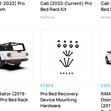
2-2022) Pro
Cab (2022-Current) Pro
Cab 
tem
Bed Rack Kit
Bed
Bed Racks
Bed Ra
51,99 €
2 235
iator (2019-
Pro Bed Recovery
RAM 
 Pro Bed Rack
Device Mounting
Door
Hardware
(201