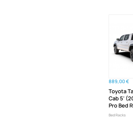
889,00 €
Toyota T
Cab 5' (
Pro Bed 
Bed Racks