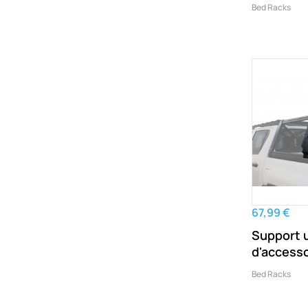
Bed Racks
67,99 €
Support 
d'accesso
Bed Racks