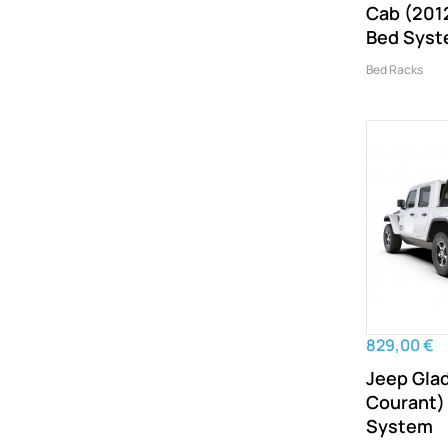
Cab (201
Bed Sys
Bed Racks
829,00 €
Jeep Glad
Courant)
System