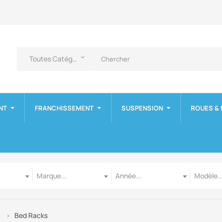
Toutes Catégories
keyboard_arrow_down
NT
FRANCHISSEMENT
SUSPENSION
ROUES &
Marque
Année
Modèle
Marque...
Année...
Modèle..
Bed Racks