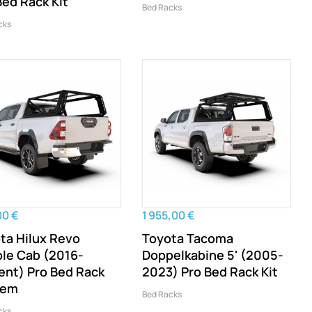
Bed Rack Kit
Bed Racks
cks
00 €
1 955,00 €
ta Hilux Revo
Toyota Tacoma
le Cab (2016-
Doppelkabine 5' (2005-
ent) Pro Bed Rack
2023) Pro Bed Rack Kit
tem
Bed Racks
cks