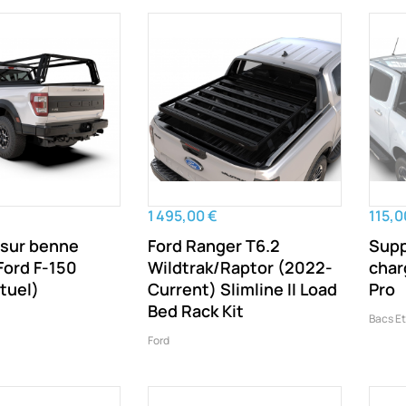
1 495,00 €
115,0
 sur benne
Ford Ranger T6.2
Supp
 Ford F-150
Wildtrak/Raptor (2022-
char
tuel)
Current) Slimline II Load
Pro
Bed Rack Kit
Bacs Et
Ford