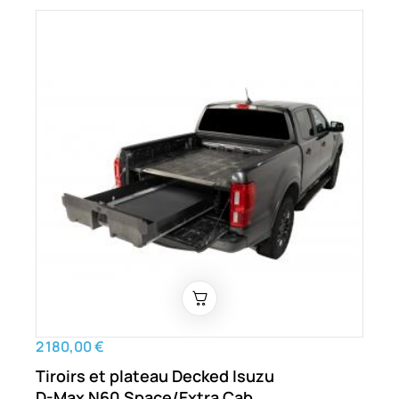
2 180,00 €
Tiroirs et plateau Decked Isuzu
D-Max N60 Space/Extra Cab