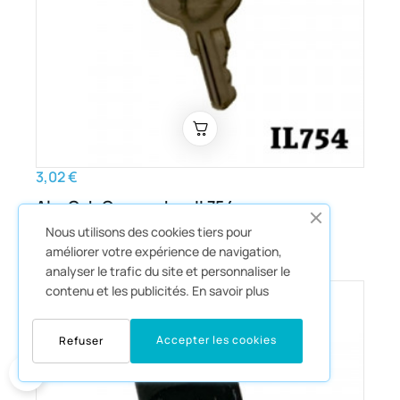
3,02 €
Alu-Cab Canopy key IL754
Nous utilisons des cookies tiers pour
Accessoires De Tentes
améliorer votre expérience de navigation,
analyser le trafic du site et personnaliser le
contenu et les publicités.
En savoir plus
Accepter les cookies
Refuser
0