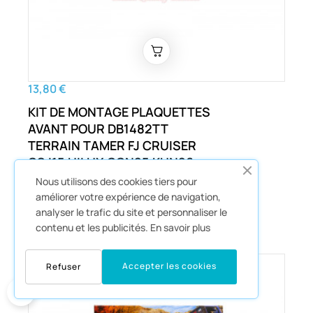
13,80 €
KIT DE MONTAGE PLAQUETTES
AVANT POUR DB1482TT
TERRAIN TAMER FJ CRUISER
GSJ15 HILUX GGN25 KUN26
LANDCRUISER PRADO GDJ150
Nous utilisons des cookies tiers pour
GRJ120 ET AUTRES
améliorer votre expérience de navigation,
analyser le trafic du site et personnaliser le
Disques Et Plaquettes
contenu et les publicités.
En savoir plus
Accepter les cookies
Refuser
0