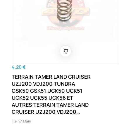
4,20 €
TERRAIN TAMER LAND CRUISER
UZJ200 VDJ200 TUNDRA
GSK50 GSK51 UCK50 UCK51
UCK52 UCK55 UCK56 ET
AUTRES TERRAIN TAMER LAND
CRUISER UZJ200 VDJ200
SEQUOIA UCK60 UCK65 UPK60
Frein À Main
UPK65 USK60 USK65 TUNDRA