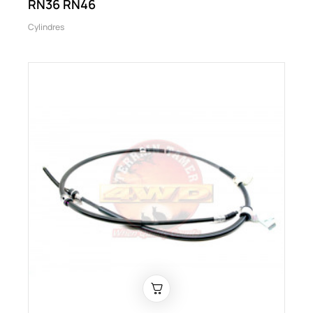
RN36 RN46
Cylindres