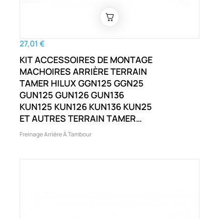
27,01 €
KIT ACCESSOIRES DE MONTAGE
MACHOIRES ARRIÈRE TERRAIN
TAMER HILUX GGN125 GGN25
GUN125 GUN126 GUN136
KUN125 KUN126 KUN136 KUN25
ET AUTRES TERRAIN TAMER
FORTUNER GUN156 HILUX
Freinage Arrière À Tambour
GGN125 GGN25 GUN125
GUN126 GUN136 KUN125
KUN126 KUN136 ET AUTRES