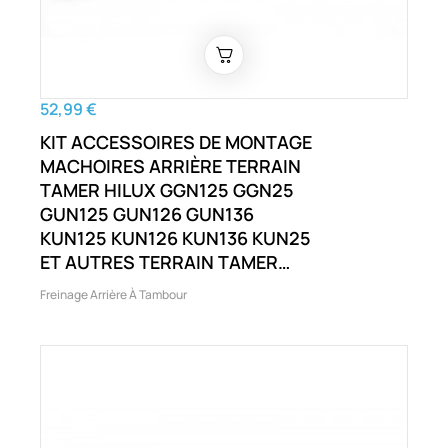
52,99 €
KIT ACCESSOIRES DE MONTAGE
MACHOIRES ARRIÈRE TERRAIN
TAMER HILUX GGN125 GGN25
GUN125 GUN126 GUN136
KUN125 KUN126 KUN136 KUN25
ET AUTRES TERRAIN TAMER
FORTUNER GUN156 HILUX
Freinage Arrière À Tambour
GGN125 GGN25 GUN125
GUN126 GUN136 KUN125
KUN126 KUN136 ET AUTRES