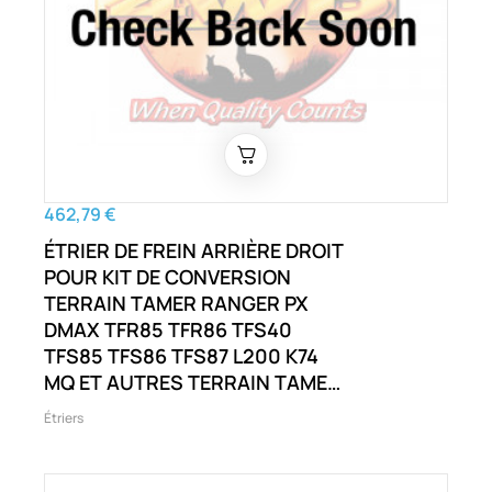
462,79 €
ÉTRIER DE FREIN ARRIÈRE DROIT
POUR KIT DE CONVERSION
TERRAIN TAMER RANGER PX
DMAX TFR85 TFR86 TFS40
TFS85 TFS86 TFS87 L200 K74
MQ ET AUTRES TERRAIN TAMER
RANGER PX D-MAX TFR85 TFR86
Étriers
TFS40 TFS85 TFS86 TFS87 BT50
UP ET AUTRES