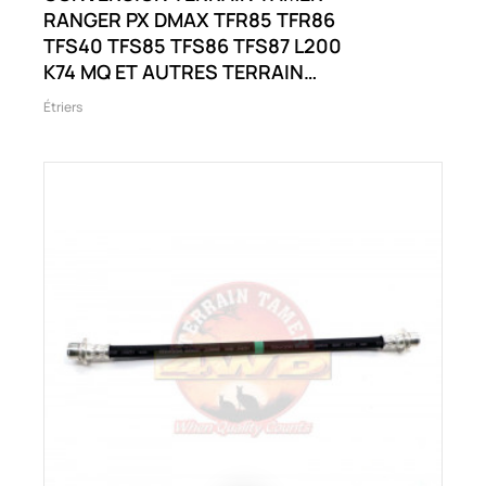
RANGER PX DMAX TFR85 TFR86
TFS40 TFS85 TFS86 TFS87 L200
K74 MQ ET AUTRES TERRAIN
TAMER RANGER PX D-MAX
Étriers
TFR85 TFR86 TFS40 TFS85
TFS86 TFS87 BT50 UP ET
AUTRES