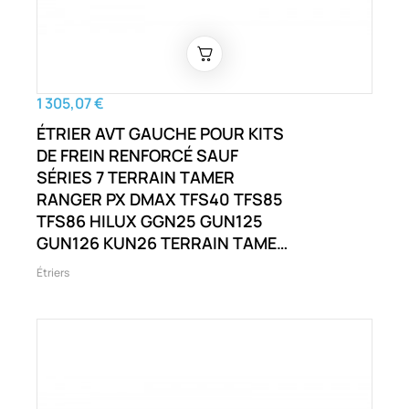
1 305,07 €
ÉTRIER AVT GAUCHE POUR KITS
DE FREIN RENFORCÉ SAUF
SÉRIES 7 TERRAIN TAMER
RANGER PX DMAX TFS40 TFS85
TFS86 HILUX GGN25 GUN125
GUN126 KUN26 TERRAIN TAMER
RANGER PX D-MAX TFS40 TFS85
Étriers
TFS86 MU-X UCS85 ET AUTRES