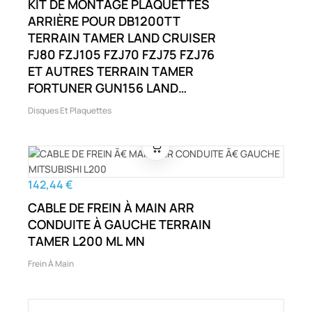
KIT DE MONTAGE PLAQUETTES
ARRIÈRE POUR DB1200TT
TERRAIN TAMER LAND CRUISER
FJ80 FZJ105 FZJ70 FZJ75 FZJ76
ET AUTRES TERRAIN TAMER
FORTUNER GUN156 LAND
CRUISER FJ80 FZJ105 FZJ70
Disques Et Plaquettes
FZJ75 ET AUTRES
142,44 €
CABLE DE FREIN À MAIN ARR
CONDUITE À GAUCHE TERRAIN
TAMER L200 ML MN
Frein À Main