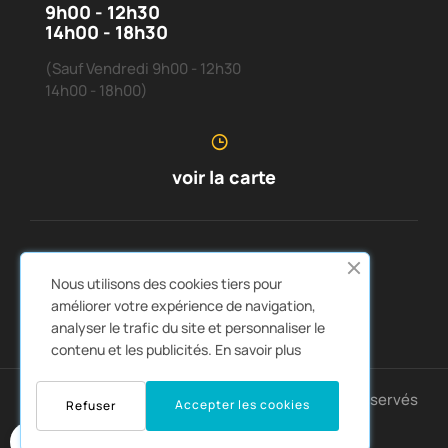
9h00 - 12h30
14h00 - 18h30
(Sauf Vendredi 9h00 - 12h30
14h00 - 18h00)
voir la carte
SERVICE CLIENTS
À PROPOS DE NOUS


Nous utilisons des cookies tiers pour
LIENS RAPIDES
CATALOGUES


améliorer votre expérience de navigation,
analyser le trafic du site et personnaliser le
contenu et les publicités.
En savoir plus
Copyright © 2025 Montpellier4x4. Tous droits réservés
Accepter les cookies
Refuser
0