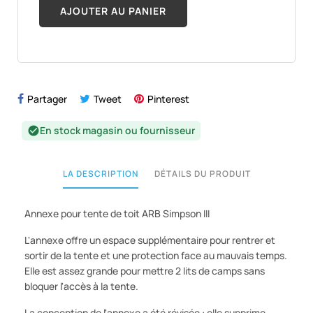
AJOUTER AU PANIER
Partager
Tweet
Pinterest
En stock magasin ou fournisseur
check_circle
LA DESCRIPTION
DÉTAILS DU PRODUIT
Annexe pour tente de toit ARB Simpson III
L'annexe offre un espace supplémentaire pour rentrer et
sortir de la tente et une protection face au mauvais temps.
Elle est assez grande pour mettre 2 lits de camps sans
bloquer l'accès à la tente.
La conception de l'annexe a été révisée : elle supprime