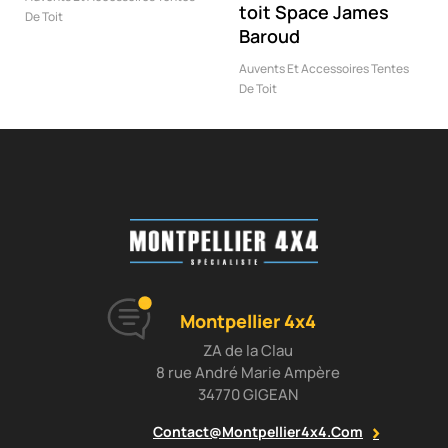
toit Space James
De Toit
Baroud
Auvents Et Accessoires Tentes
De Toit
Montpellier 4x4
ZA de la Clau
8 rue André Marie Ampère
34770 GIGEAN
Contact@montpellier4x4.com