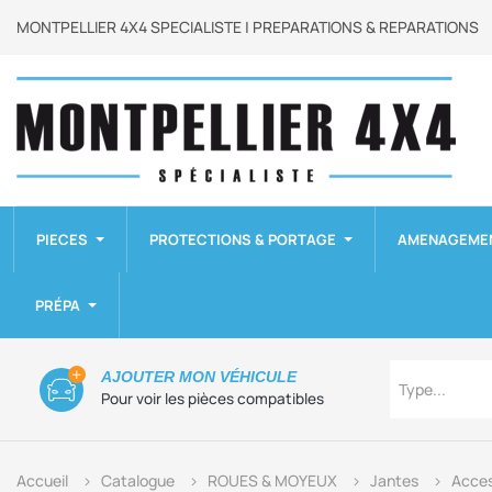
MONTPELLIER 4X4 SPECIALISTE | PREPARATIONS & REPARATIONS
PIECES
PROTECTIONS & PORTAGE
AMENAGEME
PRÉPA
Type
AJOUTER MON VÉHICULE
Type...
Pour voir les pièces compatibles
Accueil
Catalogue
ROUES & MOYEUX
Jantes
Acces