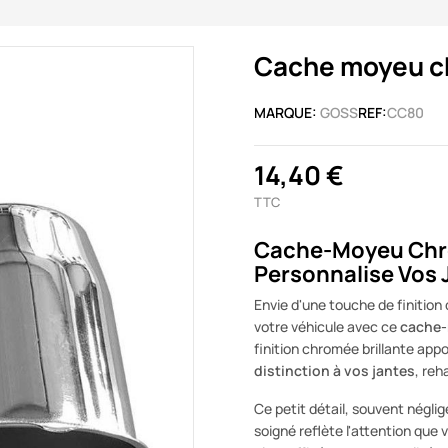
Cache moyeu c
MARQUE:
GOSS
REF:
CC80
14,40 €
TTC
Cache-Moyeu Chro
Personnalise Vos 
Envie d'une touche de finition 
votre véhicule avec ce
cache-
finition chromée brillante ap
distinction à vos jantes
, reh
Ce petit détail, souvent négl
soigné reflète l'attention que 