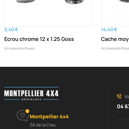
2,40 €
14,40 €
Ecrou chrome 12 x 1.25 Goss
Cache moy
Accessoires Roues
Accessoires Rou
TÉ
04 6
Montpellier 4x4
ZA de la Clau