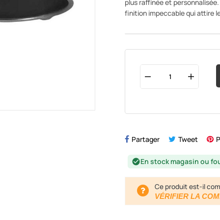
plus raffinée et personnalisée
finition impeccable qui attire l
Partager
Tweet
P
En stock magasin ou fo
check_circle
Ce produit est-il com
VÉRIFIER LA COM