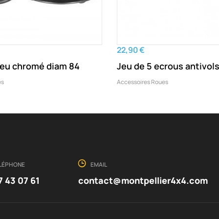
22,90 €
eu chromé diam 84
Jeu de 5 ecrous antivols
es
Accessoires Roues
LÉPHONE
EMAIL
7 43 07 61
contact@montpellier4x4.com