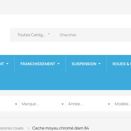
Toutes Catégories
keyboard_arrow_down
NT
FRANCHISSEMENT
SUSPENSION
ROUES &
Marque
Année
Modèle
Marque...
Année...
Modèle..
soires roues
Cache moyeu chromé diam 84