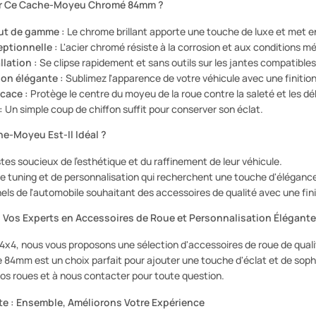
ir Ce Cache-Moyeu Chromé 84mm ?
ut de gamme :
Le chrome brillant apporte une touche de luxe et met en
eptionnelle :
L'acier chromé résiste à la corrosion et aux conditions mé
llation :
Se clipse rapidement et sans outils sur les jantes compatibles
on élégante :
Sublimez l'apparence de votre véhicule avec une finitio
icace :
Protège le centre du moyeu de la roue contre la saleté et les déb
:
Un simple coup de chiffon suffit pour conserver son éclat.
e-Moyeu Est-Il Idéal ?
tes soucieux de l'esthétique et du raffinement de leur véhicule.
e tuning et de personnalisation qui recherchent une touche d'élégan
els de l'automobile souhaitant des accessoires de qualité avec une fin
: Vos Experts en Accessoires de Roue et Personnalisation Élégante
4x4, nous vous proposons une sélection d'accessoires de roue de qualit
4mm est un choix parfait pour ajouter une touche d'éclat et de sophist
os roues et à nous contacter pour toute question.
te : Ensemble, Améliorons Votre Expérience