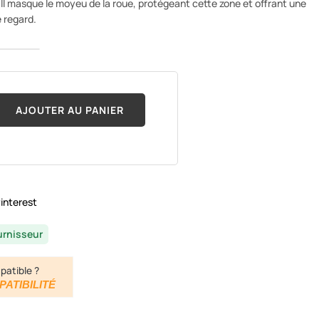
. Il masque le moyeu de la roue, protégeant cette zone et offrant une
e regard.
AJOUTER AU PANIER
interest
urnisseur
patible ?
PATIBILITÉ