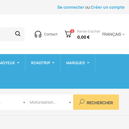
Se connecter
ou
Créer un compte
Panier d'achat
0
FRANÇAIS
Contact
0,00 €
 MOYEUX
ROADTRIP
MARQUES
Motorisation
.
Motorisation...
RECHERCHER