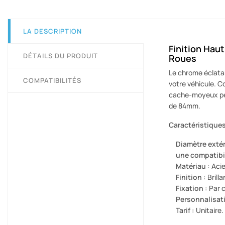
LA DESCRIPTION
Finition Haut
DÉTAILS DU PRODUIT
Roues
Le chrome éclata
COMPATIBILITÉS
votre véhicule. C
cache-moyeux perd
de 84mm.
Caractéristique
Diamètre extér
une compatibil
Matériau :
Acie
Finition :
Brilla
Fixation :
Par c
Personnalisati
Tarif :
Unitaire.