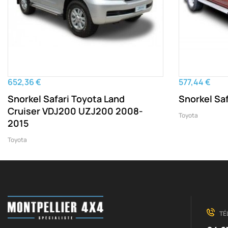
652,36 €
577,44 €
Snorkel Safari Toyota Land
Snorkel Sa
Cruiser VDJ200 UZJ200 2008-
Toyota
2015
Toyota
TÉ