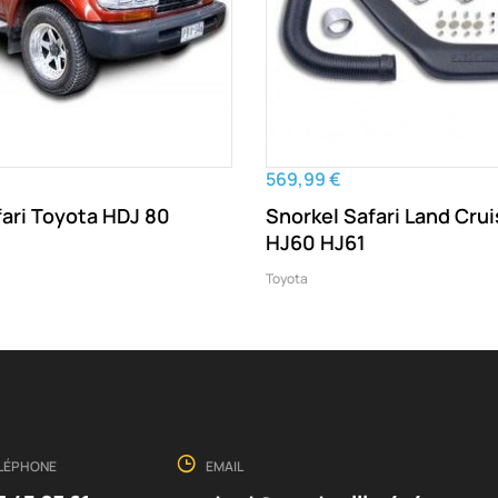
569,99 €
fari Toyota HDJ 80
Snorkel Safari Land Crui
HJ60 HJ61
Toyota
LÉPHONE
EMAIL