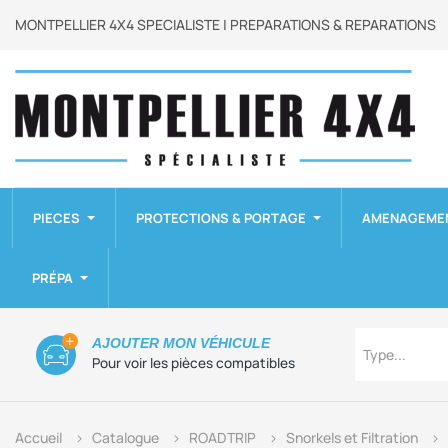
MONTPELLIER 4X4 SPECIALISTE | PREPARATIONS & REPARATIONS
PIECES
PROTECTIONS & PORTAGE
AMENAGEME
PRÉPA
Type
AJOUTER MON VÉHICULE
Type...
Pour voir les pièces compatibles
Accueil
Catalogue
ROADTRIP
Snorkels et Filtration