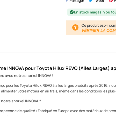
Partager
Tweet
P
En stock magasin ou fo
check_circle
Ce produit est-il com
VÉRIFIER LA COM
e INNOVA pour Toyota Hilux REVO (Ailes Larges) a
ure avec notre snorkel INNOVA !
çu pour les
Toyota Hilux REVO
à ailes larges produits après 2016, not
alimenter votre moteur en air frais, même dans les conditions les plus
 notre snorkel INNOVA ?
ropéenne de qualité :
Fabriqué en Europe avec des matériaux de premiè