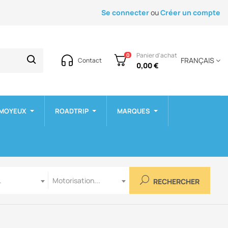
Se connecter
ou
Créer un compte
Panier d'achat
0
FRANÇAIS
Contact
0,00 €
 MOYEUX
ROADTRIP
MARQUES
Motorisation
.
Motorisation...
RECHERCHER