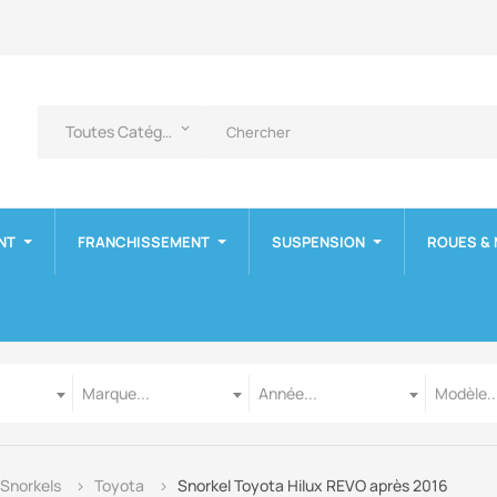
Toutes Catégories
keyboard_arrow_down
NT
FRANCHISSEMENT
SUSPENSION
ROUES &
Marque
Année
Modèle
Marque...
Année...
Modèle..
Snorkels
Toyota
Snorkel Toyota Hilux REVO après 2016