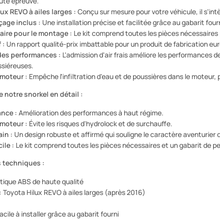
oute épreuve.
ux REVO à ailes larges :
Conçu sur mesure pour votre véhicule, il s'int
çage inclus :
Une installation précise et facilitée grâce au gabarit fourn
aire pour le montage :
Le kit comprend toutes les pièces nécessaires p
 :
Un rapport qualité-prix imbattable pour un produit de fabrication e
des performances :
L'admission d'air frais améliore les performances 
ssiéreuses.
moteur :
Empêche l'infiltration d'eau et de poussières dans le moteur, 
 notre snorkel en détail :
nce :
Amélioration des performances à haut régime.
moteur :
Évite les risques d'hydrolock et de surchauffe.
in :
Un design robuste et affirmé qui souligne le caractère aventurier d
ile :
Le kit comprend toutes les pièces nécessaires et un gabarit de pe
 techniques :
tique ABS de haute qualité
:
Toyota Hilux REVO à ailes larges (après 2016)
acile à installer grâce au gabarit fourni