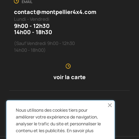
EMAIL
contact@montpellier4x4.com
Lundi - Vendredi
9h00 - 12h30
14h00 - 18h30
(Sauf Vendredi 9h00 - 12h30
14h00 - 18h00)
voir la carte
SERVICE CLIENTS
À PROPOS DE NOUS


Nous utilisons des cookies tiers pour
LIENS RAPIDES
CATALOGUES


améliorer votre expérience de navigation,
analyser le trafic du site et personnaliser le
contenu et les publicités.
En savoir plus