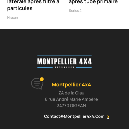
latérale après filtre à
après tube primaire
particules
Series 4
Nissan
Montpellier 4x4
ZA de la Clau
8 rue André Marie Ampère
34770 GIGEAN
Contact@montpellier4x4.com