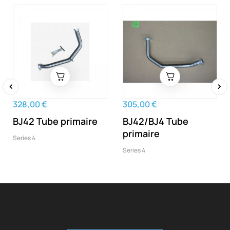
‹
›
328,00 €
305,00 €
BJ42 Tube primaire
BJ42/BJ4 Tube
primaire
Series 4
Series 4