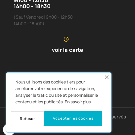
14h00 - 18h30
(Sauf Vendredi 9h00 - 12h30
14h00 - 18h00)
voir la carte
SERVICE CLIENTS
À PROPOS DE NOUS


Nous utilisons des cookies tiers pour
LIENS RAPIDES
CATALOGUES


améliorer votre expérience de navigation,
analyser le trafic du site et personnaliser le
contenu et les publicités.
En savoir plus
Copyright © 2025 Montpellier4x4. Tous droits réservés
Accepter les cookies
Refuser
0