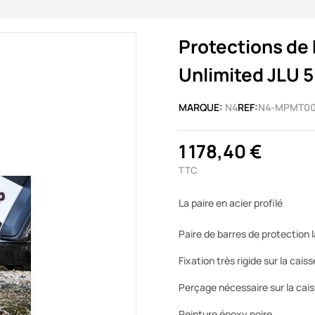
Protections de
Unlimited JLU 5
MARQUE:
N4
REF:
N4-MPMT00
1 178,40 €
TTC
La paire en acier profilé
Paire de barres de protection 
Fixation très rigide sur la caiss
Perçage nécessaire sur la cais
Peinture époxy noire.