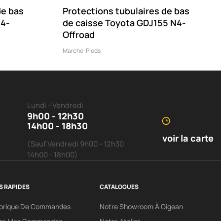
de bas
Protections tubulaires de bas
N4-
de caisse Toyota GDJ155 N4-
Offroad
Marche-Pieds
Lundi - Vendredi
9h00 - 12h30
14h00 - 18h30
voir la carte
(Sauf Vendredi 9h00 - 12h30
14h00 - 18h00)
S RAPIDES
CATALOGUES
torique De Commandes
Notre Showroom À Gigean