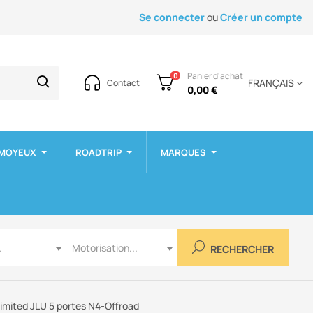
Se connecter
ou
Créer un compte
Panier d'achat
0
FRANÇAIS
Contact
0,00 €
 MOYEUX
ROADTRIP
MARQUES
Motorisation
.
Motorisation...
RECHERCHER
limited JLU 5 portes N4-Offroad