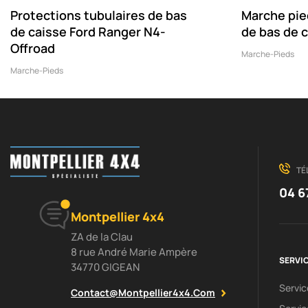
Protections tubulaires de bas
Marche pi
de caisse Ford Ranger N4-
de bas de 
Offroad
Marche-Pieds
Marche-Pieds
TÉ
04 6
Montpellier 4x4
ZA de la Clau
8 rue André Marie Ampère
SERVIC
34770 GIGEAN
Servi
Contact@montpellier4x4.com