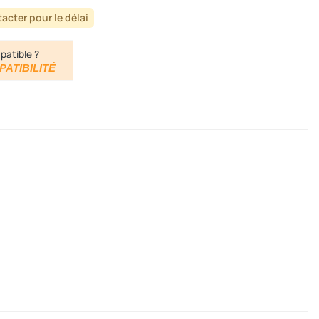
acter pour le délai
patible ?
PATIBILITÉ