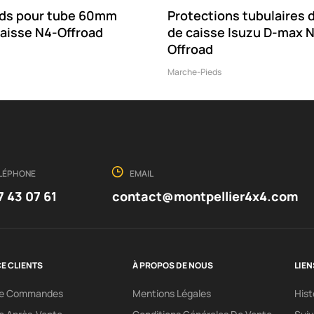
eds pour tube 60mm
Protections tubulaires 
caisse N4-Offroad
de caisse Isuzu D-max 
Offroad
Marche-Pieds
LÉPHONE
EMAIL
7 43 07 61
contact@montpellier4x4.com
E CLIENTS
À PROPOS DE NOUS
LIEN
ce Commandes
Mentions Légales
His