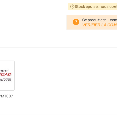
Stock épuisé, nous cont
schedule
Ce produit est-il com
VÉRIFIER LA COM
PMT007