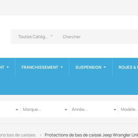
Toutes Catégories
keyboard_arrow_down
NT
FRANCHISSEMENT
SUSPENSION
ROUES &
Marque
Année
Modèle
Marque...
Année...
Modèle..
ons bas de caisses
Protections de bas de caisse Jeep Wrangler Un