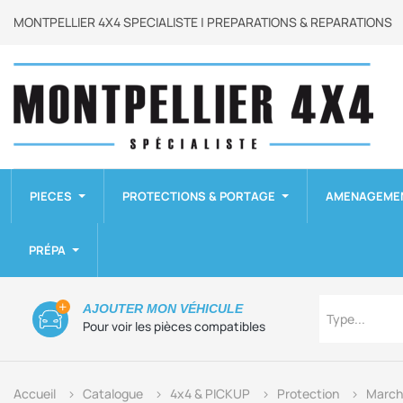
MONTPELLIER 4X4 SPECIALISTE | PREPARATIONS & REPARATIONS
PIECES
PROTECTIONS & PORTAGE
AMENAGEME
PRÉPA
Type
AJOUTER MON VÉHICULE
Type...
Pour voir les pièces compatibles
Accueil
Catalogue
4x4 & PICKUP
Protection
March