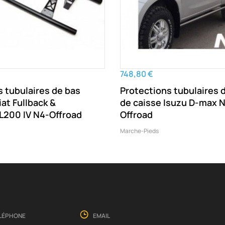
748,80 €
s tubulaires de bas
Protections tubulaires 
iat Fullback &
de caisse Isuzu D-max 
 L200 IV N4-Offroad
Offroad
Marche-Pieds
LÉPHONE
EMAIL