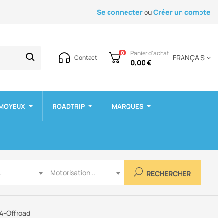
Se connecter
ou
Créer un compte
Panier d'achat
0
FRANÇAIS
Contact
0,00 €
 MOYEUX
ROADTRIP
MARQUES
Motorisation
.
Motorisation...
RECHERCHER
N4-Offroad