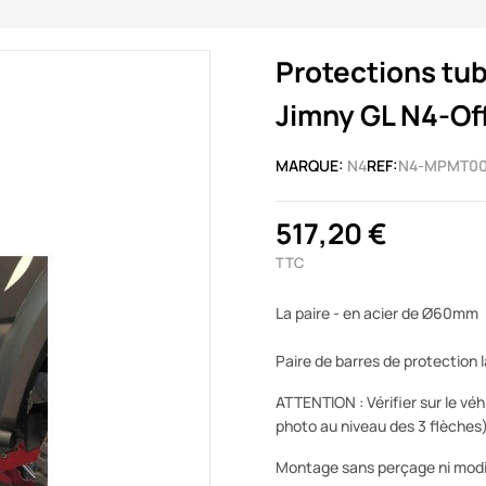
Protections tub
Jimny GL N4-Of
MARQUE:
N4
REF:
N4-MPMT0
517,20 €
TTC
La paire - en acier de Ø60mm
Paire de barres de protection 
ATTENTION : Vérifier sur le véh
photo au niveau des 3 flèches
Montage sans perçage ni modif