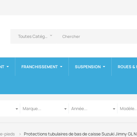
Toutes Catégories
keyboard_arrow_down
NT
FRANCHISSEMENT
SUSPENSION
ROUES &
Marque
Année
Modèle
Marque...
Année...
Modèle..
e-pieds
Protections tubulaires de bas de caisse Suzuki Jimny GL 