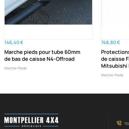
146,40 €
748,80 €
Marche pieds pour tube 60mm
Protection
de bas de caisse N4-Offroad
de caisse F
Mitsubishi
Marche-Pieds
Marche-Pieds
TÉ