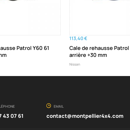
113,40 €
hausse Patrol Y60 61
Cale de rehausse Patrol
 mm
arrière +30 mm
Nissan
LÉPHONE
EMAIL
7 43 07 61
contact@montpellier4x4.com