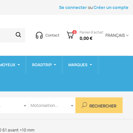
Se connecter
ou
Créer un compte
Panier d'achat
0
FRANÇAIS
Contact
0,00 €
 MOYEUX
ROADTRIP
MARQUES
Motorisation
.
Motorisation...
RECHERCHER
60 61 avant +10 mm