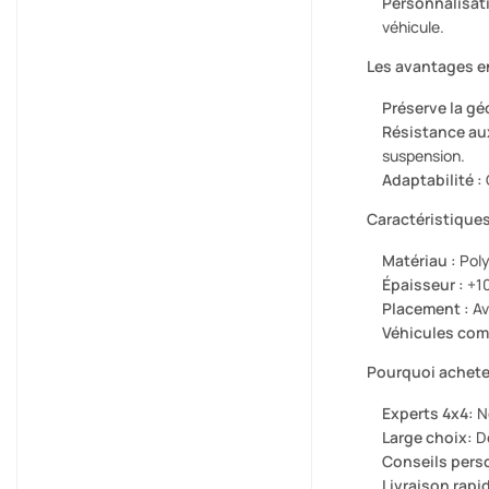
Personnalisati
véhicule.
Les avantages en
Préserve la gé
Résistance aux
suspension.
Adaptabilité :
Caractéristiques
Matériau :
Poly
Épaisseur :
+1
Placement :
Av
Véhicules com
Pourquoi acheter
Experts 4x4:
No
Large choix:
Dé
Conseils pers
Livraison rapi