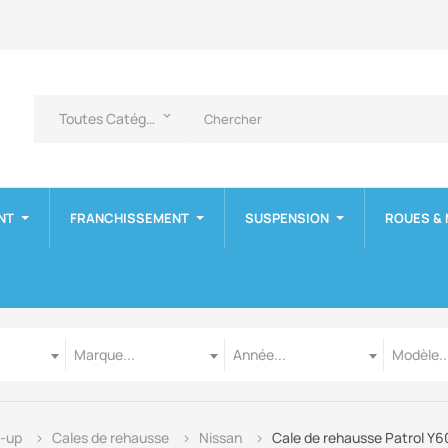
Toutes Catégories
keyboard_arrow_down
NT
FRANCHISSEMENT
SUSPENSION
ROUES &
Marque
Année
Modèle
Marque...
Année...
Modèle..
k-up
Cales de rehausse
Nissan
Cale de rehausse Patrol Y