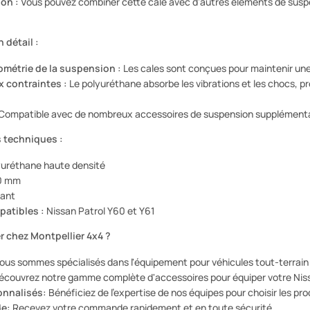
on :
Vous pouvez combiner cette cale avec d'autres éléments de susp
 détail :
ométrie de la suspension :
Les cales sont conçues pour maintenir une
 contraintes :
Le polyuréthane absorbe les vibrations et les chocs, pr
Compatible avec de nombreux accessoires de suspension supplémenta
 techniques :
uréthane haute densité
0 mm
ant
patibles :
Nissan Patrol Y60 et Y61
 chez Montpellier 4x4 ?
us sommes spécialisés dans l'équipement pour véhicules tout-terrai
couvrez notre gamme complète d'accessoires pour équiper votre Niss
onnalisés:
Bénéficiez de l'expertise de nos équipes pour choisir les pr
de:
Recevez votre commande rapidement et en toute sécurité.