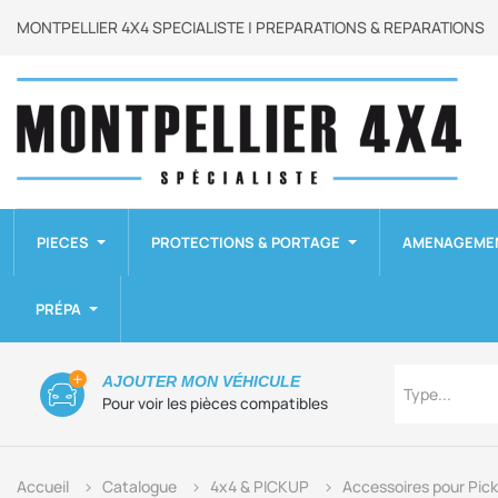
MONTPELLIER 4X4 SPECIALISTE | PREPARATIONS & REPARATIONS
PIECES
PROTECTIONS & PORTAGE
AMENAGEME
PRÉPA
Type
AJOUTER MON VÉHICULE
Type...
Pour voir les pièces compatibles
Accueil
Catalogue
4x4 & PICKUP
Accessoires pour Pic