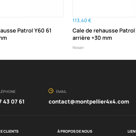
113,40 €
hausse Patrol Y60 61
Cale de rehausse Patrol
 mm
arrière +30 mm
Nissan
LÉPHONE
EMAIL
7 43 07 61
contact@montpellier4x4.com
E CLIENTS
À PROPOS DE NOUS
LIEN