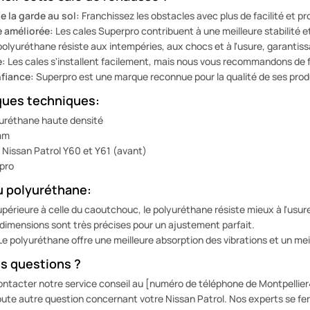
e la garde au sol:
Franchissez les obstacles avec plus de facilité et pr
 améliorée:
Les cales Superpro contribuent à une meilleure stabilité e
olyuréthane résiste aux intempéries, aux chocs et à l'usure, garantiss
e:
Les cales s'installent facilement, mais nous vous recommandons de fa
fiance:
Superpro est une marque reconnue pour la qualité de ses produ
ques techniques:
uréthane haute densité
mm
Nissan Patrol Y60 et Y61 (avant)
pro
u polyuréthane:
périeure à celle du caoutchouc, le polyuréthane résiste mieux à l'usu
dimensions sont très précises pour un ajustement parfait.
e polyuréthane offre une meilleure absorption des vibrations et un mei
s questions ?
ontacter notre service conseil au [numéro de téléphone de Montpellie
oute autre question concernant votre Nissan Patrol. Nos experts se feron