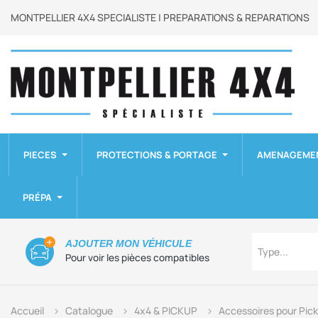
MONTPELLIER 4X4 SPECIALISTE | PREPARATIONS & REPARATIONS
PIECES
PROTECTIONS & PORTAGE
AMENAGEME
PRÉPA
Type
AJOUTER MON VÉHICULE
Type...
Pour voir les pièces compatibles
Accueil
Catalogue
4x4 & PICKUP
Accessoires pour Pic