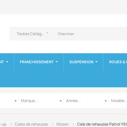
Toutes Catégories
keyboard_arrow_down
NT
FRANCHISSEMENT
SUSPENSION
ROUES &
Marque
Année
Modèle
Marque...
Année...
Modèle..
k-up
Cales de rehausse
Nissan
Cale de rehausse Patrol Y