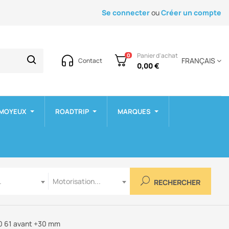
Se connecter
ou
Créer un compte
Panier d'achat
0
FRANÇAIS
Contact
0,00 €
 MOYEUX
ROADTRIP
MARQUES
Motorisation
.
Motorisation...
RECHERCHER
60 61 avant +30 mm