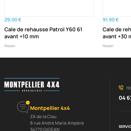
29,00 €
91,90 €
Cale de rehausse Patrol Y60 61
Cale de re
avant +10 mm
avant +30
Nissan
Nissan
TÉ
04 6
Montpellier 4x4
ZA de la Clau
8 rue André Marie Ampère
SERVIC
34770 GIGEAN