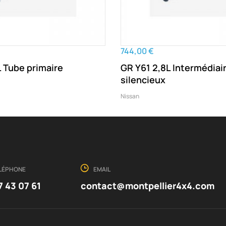
744,00 €
L Tube primaire
GR Y61 2,8L Intermédiai
silencieux
Nissan
LÉPHONE
EMAIL
7 43 07 61
contact@montpellier4x4.com