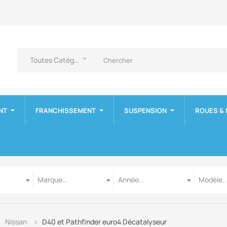
Toutes Catégories
keyboard_arrow_down
NT
FRANCHISSEMENT
SUSPENSION
ROUES &
Marque
Année
Modèle
Marque...
Année...
Modèle..
Nissan
D40 et Pathfinder euro4 Décatalyseur