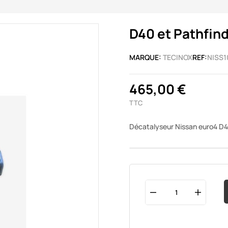
D40 et Pathfin
MARQUE:
TECINOX
REF:
NISS1
465,00 €
TTC
Décatalyseur Nissan euro4 D