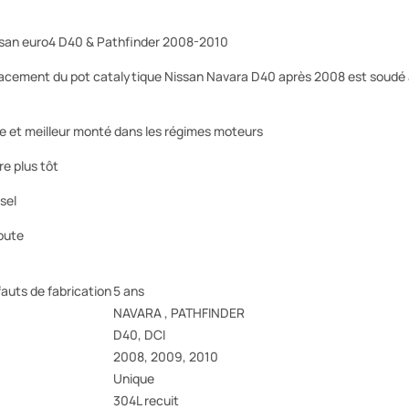
san euro4 D40 & Pathfinder 2008-2010
acement du pot catalytique Nissan Navara D40 après 2008 est soudé au
e et meilleur monté dans les régimes moteurs
e plus tôt
sel
oute
auts de fabrication
5 ans
NAVARA , PATHFINDER
D40, DCI
2008, 2009, 2010
Unique
304L recuit