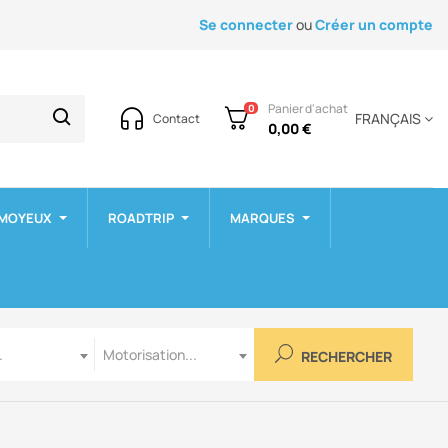
Se connecter
ou
Créer un compte
Panier d'achat
0
FRANÇAIS
Contact
0,00 €
 MOYEUX
ROADTRIP
MARQUES
Motorisation
.
Motorisation...
RECHERCHER