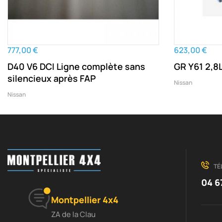
777,00 €
623,00 €
D40 V6 DCI Ligne complète sans
GR Y61 2,8
silencieux après FAP
Nissan
Nissan
TÉ
04 6
Montpellier 4x4
ZA de la Clau