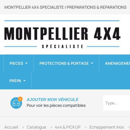
MONTPELLIER 4X4 SPECIALISTE | PREPARATIONS & REPARATIONS
PIECES
PROTECTIONS & PORTAGE
AMENAGEME
PRÉPA
Type
AJOUTER MON VÉHICULE
Type...
Pour voir les pièces compatibles
Accueil
Catalogue
4x4 & PICKUP
Echappement Inox