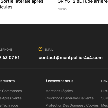
Sortie latérale après
GR Y61 2,8L Tube arrière
ticules
Nissan
LÉPHONE
EMAIL
7 43 07 61
contact@montpellier4x4.com
E CLIENTS
À PROPOS DE NOUS
LIEN
ce Commandes
Mentions Légales
His
e Après-Vente
Conditions Générales De Vente
Sui
e Technique
Protection Des Données / Cookies
Mes 