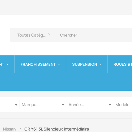
Toutes Catégories
keyboard_arrow_down
NT
FRANCHISSEMENT
SUSPENSION
ROUES &
Marque
Année
Modèle
Marque...
Année...
Modèle..
Nissan
GR Y61 3L Silencieux intermédiaire