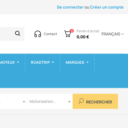
Se connecter
ou
Créer un compte
Panier d'achat
0
FRANÇAIS
Contact
0,00 €
 MOYEUX
ROADTRIP
MARQUES
Motorisation
.
Motorisation...
RECHERCHER