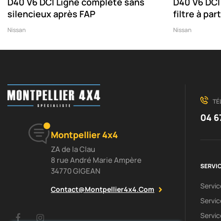
D40 V6 DCI Ligne complète sans
D40 V6 DCI 
silencieux après FAP
filtre à par
Nissan
Nissan
TÉ
04 6
Montpellier 4x4
ZA de la Clau
8 rue André Marie Ampère
SERVIC
34770 GIGEAN
Servi
Contact@montpellier4x4.com
Servic
Servic
Facebook
Instagram