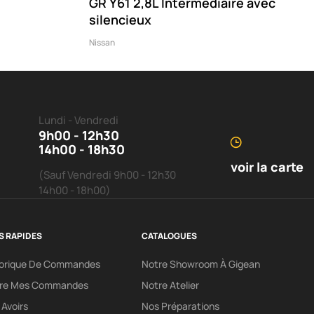
GR Y61 2,8L Intermédiaire avec
silencieux
Nissan
Lundi - Vendredi
9h00 - 12h30
14h00 - 18h30
voir la carte
(Sauf Vendredi 9h00 - 12h30
14h00 - 18h00)
S RAPIDES
CATALOGUES
torique De Commandes
Notre Showroom À Gigean
vre Mes Commandes
Notre Atelier
Avoirs
Nos Préparations