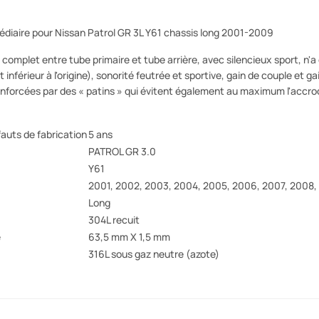
édiaire pour Nissan Patrol GR 3L Y61 chassis long 2001-2009
 complet entre tube primaire et tube arrière, avec silencieux sport, n'a
nférieur à l'origine), sonorité feutrée et sportive, gain de couple et ga
enforcées par des « patins » qui évitent également au maximum l'accro
auts de fabrication
5 ans
PATROL GR 3.0
Y61
2001, 2002, 2003, 2004, 2005, 2006, 2007, 2008
Long
304L recuit
e
63,5 mm X 1,5 mm
316L sous gaz neutre (azote)