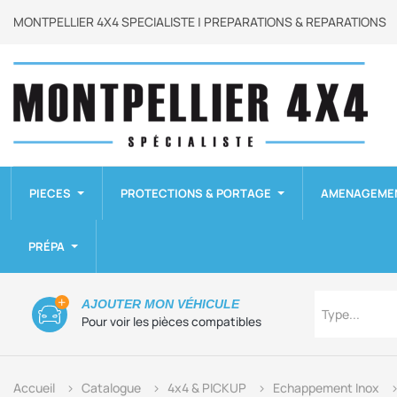
MONTPELLIER 4X4 SPECIALISTE | PREPARATIONS & REPARATIONS
PIECES
PROTECTIONS & PORTAGE
AMENAGEME
PRÉPA
Type
AJOUTER MON VÉHICULE
Type...
Pour voir les pièces compatibles
Accueil
Catalogue
4x4 & PICKUP
Echappement Inox