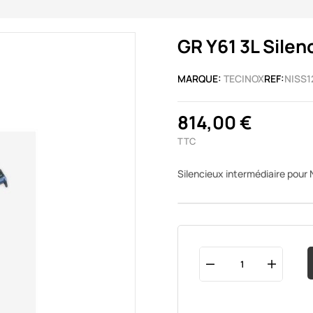
GR Y61 3L Silen
MARQUE:
TECINOX
REF:
NISS1
814,00 €
TTC
Silencieux intermédiaire pour