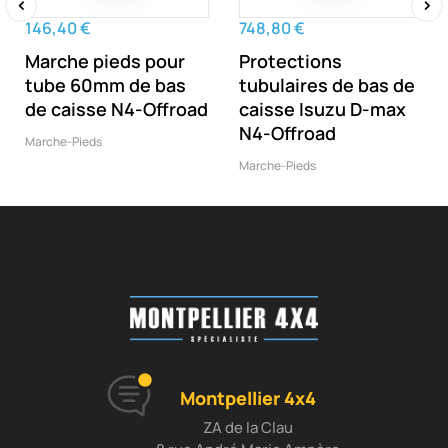
146,40 €
748,80 €
‹
›
Marche pieds pour
Protections
tube 60mm de bas
tubulaires de bas de
de caisse N4-Offroad
caisse Isuzu D-max
N4-Offroad
Marche-Pieds
Marche-Pieds
Montpellier 4x4
ZA de la Clau