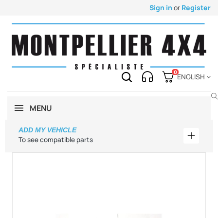
Sign in
or
Register
0
ENGLISH
MENU
ADD MY VEHICLE
Add my 
To see compatible parts