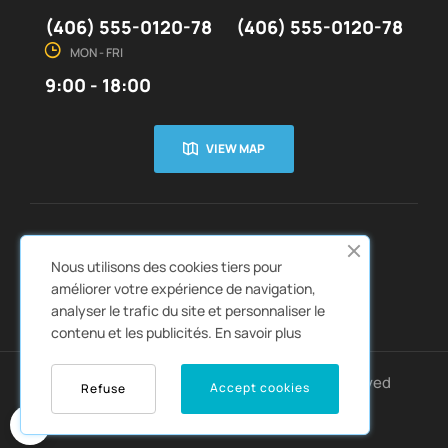
(406) 555-0120-78
(406) 555-0120-78
MON - FRI
9:00 - 18:00
VIEW MAP
CUSTOMER SERVICE
ABOUT US


Nous utilisons des cookies tiers pour
QUICK LINKS
CATALOGS


améliorer votre expérience de navigation,
analyser le trafic du site et personnaliser le
contenu et les publicités.
En savoir plus
Copyright © 2022
Autozpro
. All rights reserved
Accept cookies
Refuse
0