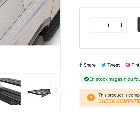
Share
Tweet
Pint
En stock magasin ou fo
check_circle
This product is comp
CHECK COMPATIB