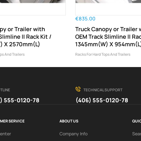
€835.00
y or Trailer with
Truck Canopy or Trailer 
limline II Rack Kit /
OEM Track Slimline II Rac
 X 2570mm(L)
1345mm(W) X 954mm(L
ps And Trailers
Racks For Hard Tops And Trailers
TLINE
TECHNICAL SUPPORT
) 555-0120-78
(406) 555-0120-78
MER SERVICE
ABOUT US
QUIC
Center
Company Info
Sea