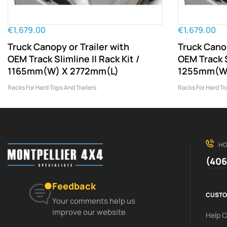
€1,679.00
€1,679.00
Truck Canopy or Trailer with
Truck Canop
OEM Track Slimline II Rack Kit /
OEM Track S
1165mm(W) X 2772mm(L)
1255mm(W)
Racks For Hard Tops And Trailers
Racks For Hard To
HO
(406
Feedback
CUSTO
Your comments help us
improve our website
Help 