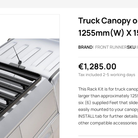
Truck Canopy or T
1255mm(W) X 
BRAND:
FRONT RUNNER
SKU:
€1,285.00
Tax included
2-5 working days
This Rack Kit is for truck cano
larger than approximately 1255
six (6) supplied Feet that slid
easily mounted to your canopy/s
INSTALL tab for further details
other compatible accessories 