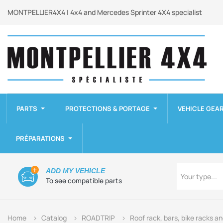
MONTPELLIER4X4 | 4x4 and Mercedes Sprinter 4X4 specialist
PARTS
PROTECTIONS & PORTAGE
VEHICLE GEA
PRÉPARATIONS
Type
ADD MY VEHICLE
Your type...
To see compatible parts
Home
Catalog
ROADTRIP
Roof rack, bars, bike racks a