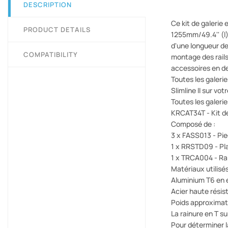
DESCRIPTION
Ce kit de galerie
PRODUCT DETAILS
1255mm/49.4'' (l) x
d'une longueur de
COMPATIBILITY
montage des rails
accessoires en de
Toutes les galeri
Slimline II sur vot
Toutes les galeri
KRCAT34T - Kit de
Composé de :
3 x FASS013 - Pi
1 x RRSTD09 - Pl
1 x TRCA004 - Rai
Matériaux utilisés
Aluminium T6 en 
Acier haute rési
Poids approximatif
La rainure en T s
Pour déterminer la