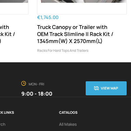
€1,745.00
with
Truck Canopy or Trailer with
k Kit /
OEM Track Slimline II Rack Kit /
)
1345mm(W) X 2570mm(L)
Racks For Hard Tops And Trailers
MON - FRI
VIEW MAP
9:00 - 18:00
K LINKS
CATALOGS
rch
All Makes