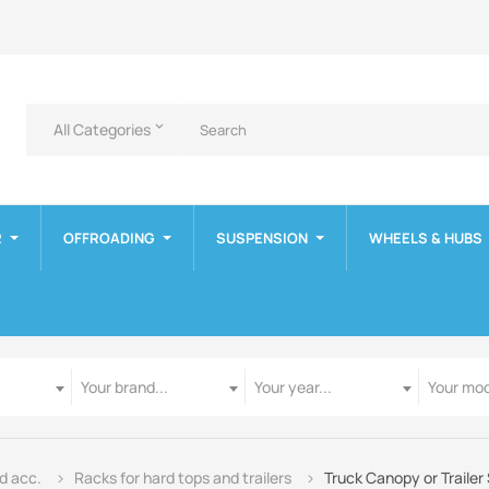
All Categories
keyboard_arrow_down
R
OFFROADING
SUSPENSION
WHEELS & HUBS
Manufacturer
Year
Model
Your brand...
Your year...
Your mod
nd acc.
Racks for hard tops and trailers
Truck Canopy or Trailer