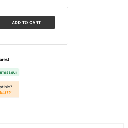
ADD TO CART
erest
urnisseur
atible?
ILITY