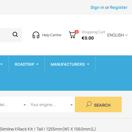
Sign in
or
Register
Shopping Cart
0
ENGLISH
Help Center
€0.00
ROADTRIP
MANUFACTURERS
Engine
el...
Your engine...
SEARCH
 Slimline II Rack Kit / Tall / 1255mm(W) X 1560mm(L)