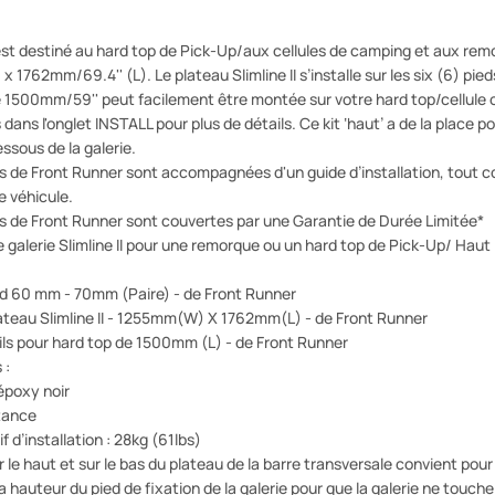
 est destiné au hard top de Pick-Up/aux cellules de camping et aux rem
 1762mm/69.4'' (L). Le plateau Slimline II s’installe sur les six (6) pieds 
 1500mm/59'' peut facilement être montée sur votre hard top/cellule ou
 dans l'onglet INSTALL pour plus de détails. Ce kit ‘haut’ a de la place
ssous de la galerie.
es de Front Runner sont accompagnées d'un guide d’installation, tout 
re véhicule.
es de Front Runner sont couvertes par une Garantie de Durée Limitée*
 galerie Slimline II pour une remorque ou un hard top de Pick-Up/ Ha
ed 60 mm - 70mm (Paire) - de Front Runner
ateau Slimline II - 1255mm(W) X 1762mm(L) - de Front Runner
ls pour hard top de 1500mm (L) - de Front Runner
 :
époxy noir
stance
 d’installation : 28kg (61lbs)
ur le haut et sur le bas du plateau de la barre transversale convient po
 hauteur du pied de fixation de la galerie pour que la galerie ne touche p