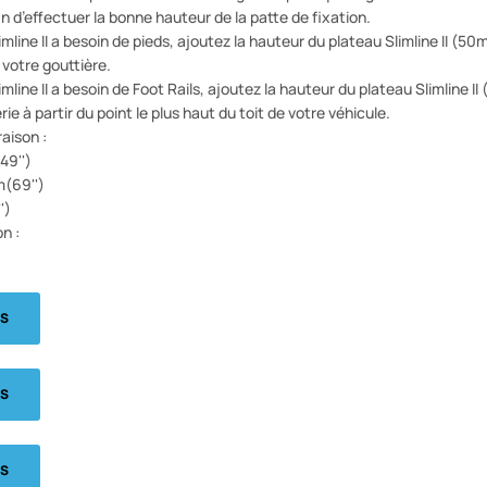
n d’effectuer la bonne hauteur de la patte de fixation.
limline II a besoin de pieds, ajoutez la hauteur du plateau Slimline II (
e votre gouttière.
limline II a besoin de Foot Rails, ajoutez la hauteur du plateau Slimline I
rie à partir du point le plus haut du toit de votre véhicule.
aison :
49'')
(69'')
')
on :
NS
NS
NS