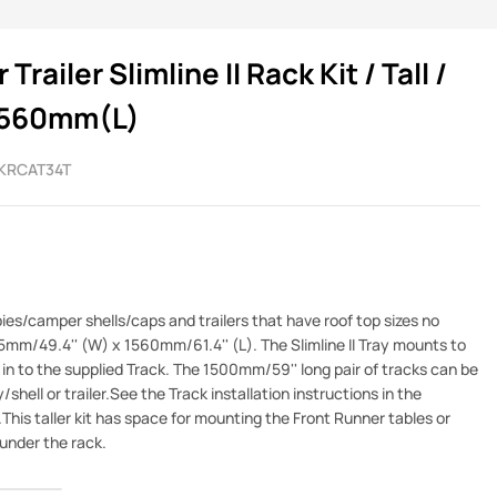
railer Slimline II Rack Kit / Tall /
1560mm(L)
KRCAT34T
pies/camper shells/caps and trailers that have roof top sizes no
mm/49.4'' (W) x 1560mm/61.4'' (L). The Slimline II Tray mounts to
e in to the supplied Track. The 1500mm/59'' long pair of tracks can be
hell or trailer.See the Track installation instructions in the
.This taller kit has space for mounting the Front Runner tables or
under the rack.