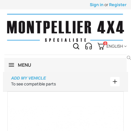
Sign in
or
Register
0
ENGLISH
MENU
ADD MY VEHICLE
Add my 
To see compatible parts