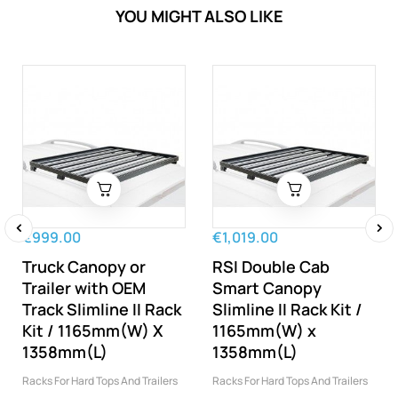
YOU MIGHT ALSO LIKE
€999.00
€1,019.00
‹
›
Truck Canopy or
RSI Double Cab
Trailer with OEM
Smart Canopy
Track Slimline II Rack
Slimline II Rack Kit /
Kit / 1165mm(W) X
1165mm(W) x
1358mm(L)
1358mm(L)
Racks For Hard Tops And Trailers
Racks For Hard Tops And Trailers