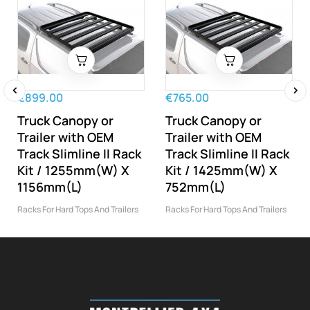
€899.00
€765.00
‹
›
Truck Canopy or
Truck Canopy or
Trailer with OEM
Trailer with OEM
Track Slimline II Rack
Track Slimline II Rack
Kit / 1255mm(W) X
Kit / 1425mm(W) X
1156mm(L)
752mm(L)
Racks For Hard Tops And Trailers
Racks For Hard Tops And Trailers