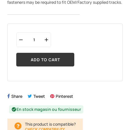
fasteners may be required to fit OEM/Factory supplied tracks.
ADD TO CART
Share
Tweet
Pinterest
En stock magasin ou fournisseur
check_circle
This product is compatible?
CHECK COMPATIBILITY