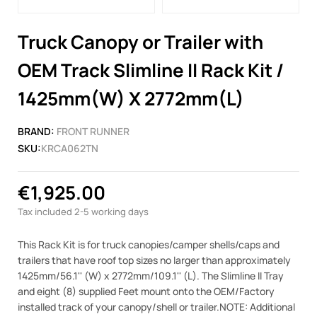
Truck Canopy or Trailer with
OEM Track Slimline II Rack Kit /
1425mm(W) X 2772mm(L)
BRAND:
FRONT RUNNER
SKU:
KRCA062TN
€1,925.00
Tax included
2-5 working days
This Rack Kit is for truck canopies/camper shells/caps and
trailers that have roof top sizes no larger than approximately
1425mm/56.1'' (W) x 2772mm/109.1'' (L). The Slimline II Tray
and eight (8) supplied Feet mount onto the OEM/Factory
installed track of your canopy/shell or trailer.NOTE: Additional