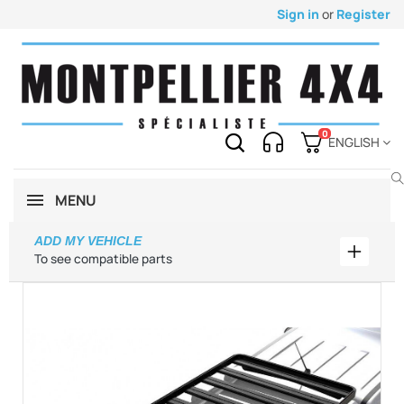
Sign in
or
Register
0
ENGLISH
MENU
ADD MY VEHICLE
Add my 
To see compatible parts