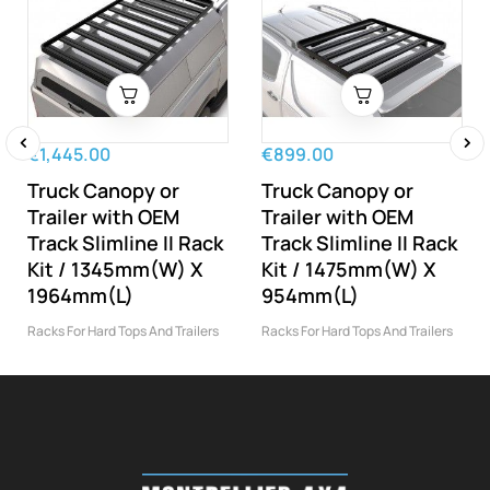
€1,445.00
€899.00
‹
›
Truck Canopy or
Truck Canopy or
Trailer with OEM
Trailer with OEM
Track Slimline II Rack
Track Slimline II Rack
Kit / 1345mm(W) X
Kit / 1475mm(W) X
1964mm(L)
954mm(L)
Racks For Hard Tops And Trailers
Racks For Hard Tops And Trailers