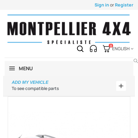
Sign in
or
Register
0
ENGLISH
MENU
ADD MY VEHICLE
Add my 
To see compatible parts