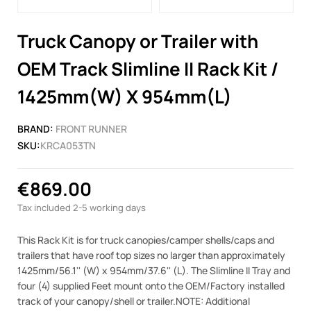
Truck Canopy or Trailer with
OEM Track Slimline II Rack Kit /
1425mm(W) X 954mm(L)
BRAND:
FRONT RUNNER
SKU:
KRCA053TN
€869.00
Tax included
2-5 working days
This Rack Kit is for truck canopies/camper shells/caps and
trailers that have roof top sizes no larger than approximately
1425mm/56.1'' (W) x 954mm/37.6'' (L). The Slimline II Tray and
four (4) supplied Feet mount onto the OEM/Factory installed
track of your canopy/shell or trailer.NOTE: Additional