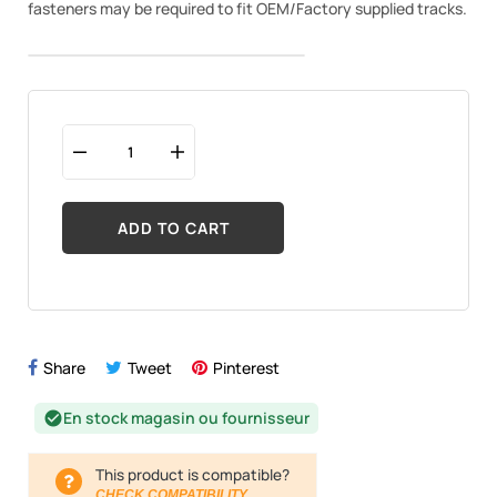
fasteners may be required to fit OEM/Factory supplied tracks.
ADD TO CART
Share
Tweet
Pinterest
En stock magasin ou fournisseur
check_circle
This product is compatible?
CHECK COMPATIBILITY