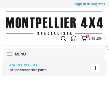
Sign in
or
Register
0
ENGLISH
MENU
ADD MY VEHICLE
Add my 
To see compatible parts