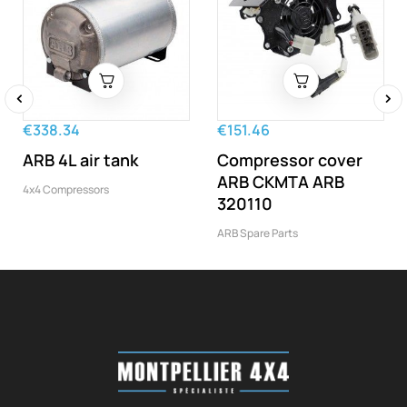
‹
›
€338.34
€151.46
ARB 4L air tank
Compressor cover
ARB CKMTA ARB
4x4 Compressors
320110
ARB Spare Parts