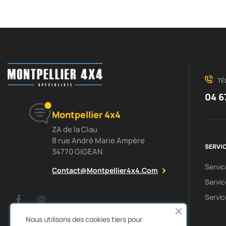
TÉ
04 6
Montpellier 4x4
ZA de la Clau
8 rue André Marie Ampère
SERVIC
34770 GIGEAN
Servi
Contact@montpellier4x4.com
Servic
Servic
Facebook
Instagram
Nous utilisons des cookies tiers pour