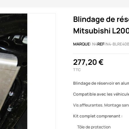
Blindage de ré
Mitsubishi L20
MARQUE:
N4
REF:
N4-BLRE40
277,20 €
TTC
Blindage de réservoir en al
Compatible avec les véhicule
Vis affleurantes. Montage sans
Kit complet comprenant :
Tôle de protection