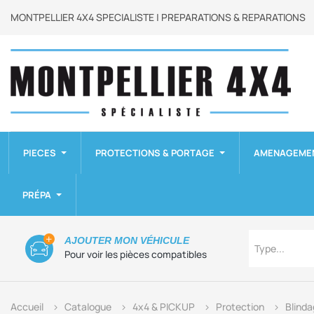
MONTPELLIER 4X4 SPECIALISTE | PREPARATIONS & REPARATIONS
PIECES
PROTECTIONS & PORTAGE
AMENAGEME
PRÉPA
Type
AJOUTER MON VÉHICULE
Type...
Pour voir les pièces compatibles
Accueil
Catalogue
4x4 & PICKUP
Protection
Blind