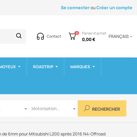
Se connecter
ou
Créer un compte
Panier d'achat
0
FRANÇAIS
Contact
0,00 €
 MOYEUX
ROADTRIP
MARQUES
Motorisation
.
Motorisation...
RECHERCHER
um de 6mm pour Mitsubishi L200 après 2016 N4-Offroad