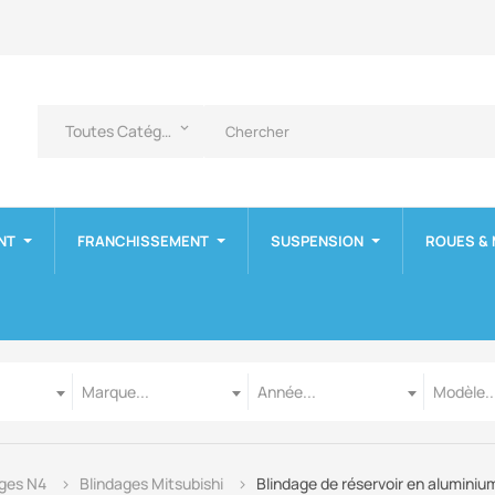
Toutes Catégories
keyboard_arrow_down
NT
FRANCHISSEMENT
SUSPENSION
ROUES &
Marque
Année
Modèle
Marque...
Année...
Modèle..
ages N4
Blindages Mitsubishi
Blindage de réservoir en alumini