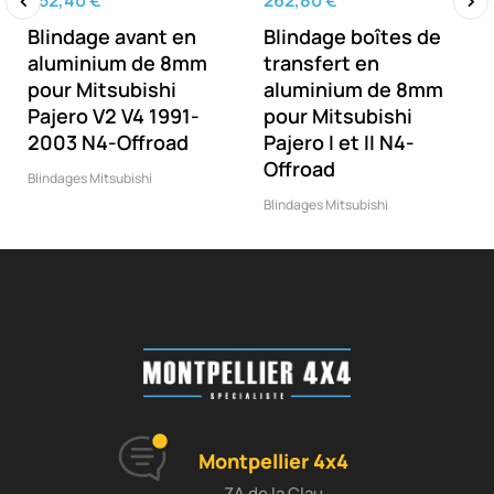
452,40 €
262,80 €
Blindage avant en
Blindage boîtes de
‹
›
aluminium de 8mm
transfert en
pour Mitsubishi
aluminium de 8mm
Pajero V2 V4 1991-
pour Mitsubishi
2003 N4-Offroad
Pajero I et II N4-
Offroad
Blindages Mitsubishi
Blindages Mitsubishi
Montpellier 4x4
ZA de la Clau