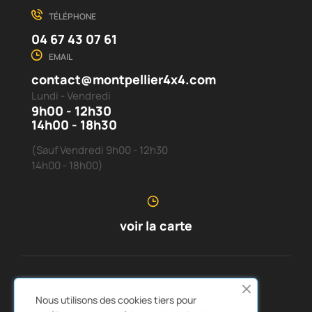
TÉLÉPHONE
04 67 43 07 61
EMAIL
contact@montpellier4x4.com
Lundi - Vendredi
9h00 - 12h30
14h00 - 18h30
(Sauf Vendredi 9h00 - 12h30
14h00 - 18h00)
voir la carte
SERVICE CLIENTS
À PROPOS DE NOUS


Nous utilisons des cookies tiers pour
LIENS RAPIDES
CATALOGUES

