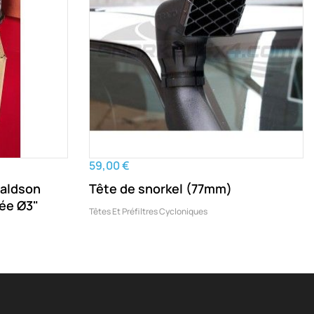
59,00 €
naldson
Tête de snorkel (77mm)
rée Ø3"
Têtes Et Préfiltres Cycloniques