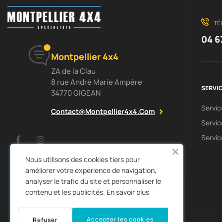
TÉ
04 6
Montpellier 4x4
ZA de la Clau
8 rue André Marie Ampère
SERVIC
34770 GIGEAN
Servi
Contact@montpellier4x4.com
Servic
Servic
Facebook
Instagram
Nous utilisons des cookies tiers pour
améliorer votre expérience de navigation,
analyser le trafic du site et personnaliser le
contenu et les publicités.
En savoir plus
0
Accepter les cookies
Refuser