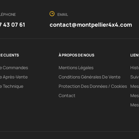
LÉPHONE
EMAIL
7 43 07 61
contact@montpellier4x4.com
E CLIENTS
À PROPOS DE NOUS
LIEN
ce Commandes
Mentions Légales
His
e Après-Vente
Conditions Générales De Vente
Sui
e Technique
Protection Des Données / Cookies
Mes 
Contact
Mes
Mes 