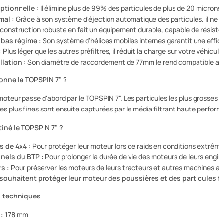
eptionnelle :
Il élimine plus de 99% des particules de plus de 20 micron
mal :
Grâce à son système d'éjection automatique des particules, il ne
construction robuste en fait un équipement durable, capable de résister 
bas régime :
Son système d'hélices mobiles internes garantit une effic
:
Plus léger que les autres préfiltres, il réduit la charge sur votre véhicul
llation :
Son diamètre de raccordement de 77mm le rend compatible a
nne le TOPSPIN 7" ?
le moteur passe d'abord par le TOPSPIN 7". Les particules les plus gros
ules plus fines sont ensuite capturées par le média filtrant haute perfo
tiné le TOPSPIN 7" ?
 de 4x4 :
Pour protéger leur moteur lors de raids en conditions extrê
nels du BTP :
Pour prolonger la durée de vie des moteurs de leurs engi
s :
Pour préserver les moteurs de leurs tracteurs et autres machines a
souhaitent protéger leur moteur des poussières et des particules 
s techniques
 :
178 mm