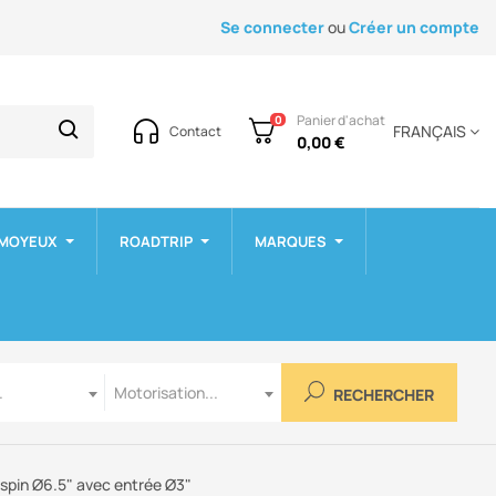
Se connecter
ou
Créer un compte
Panier d'achat
0
FRANÇAIS
Contact
0,00 €
 MOYEUX
ROADTRIP
MARQUES
Motorisation
.
Motorisation...
RECHERCHER
pspin Ø6.5" avec entrée Ø3"