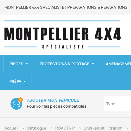
MONTPELLIER 4X4 SPECIALISTE | PREPARATIONS & REPARATIONS
PIECES
PROTECTIONS & PORTAGE
AMENAGEME
PRÉPA
Type
AJOUTER MON VÉHICULE
Type...
Pour voir les pièces compatibles
Accueil
Catalogue
ROADTRIP
Snorkels et Filtration