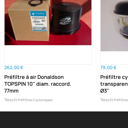
262,00 €
79,00 €
Préfiltre à air Donaldson
Préfiltre 
TOPSPIN 10" diam. raccord.
transparen
77mm
Ø3"
Têtes Et Préfiltres Cycloniques
Têtes Et Préfiltr