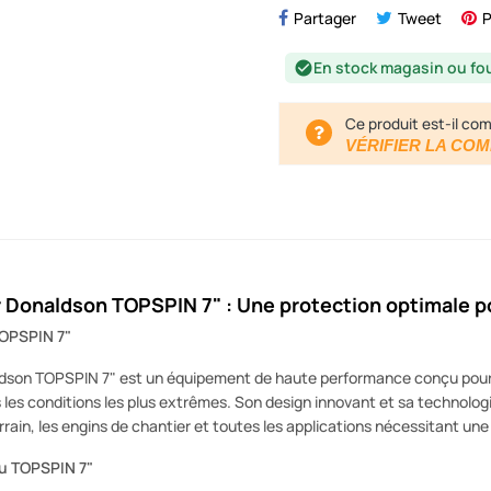
Partager
Tweet
P
En stock magasin ou fo
check_circle
Ce produit est-il com
VÉRIFIER LA COM
air Donaldson TOPSPIN 7" : Une protection optimale 
OPSPIN 7"
aldson TOPSPIN 7" est un équipement de haute performance conçu pour 
les conditions les plus extrêmes. Son design innovant et sa technologi
rrain, les engins de chantier et toutes les applications nécessitant u
u TOPSPIN 7"