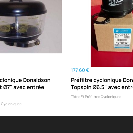
177,60 €
cyclonique Donaldson
Préfiltre cyclonique Do
t Ø7" avec entrée
Topspin Ø6.5" avec ent
Têtes Et Préfiltres Cycloniques
es Cycloniques