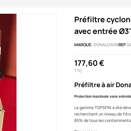
Préfiltre cyclo
avec entrée Ø3
MARQUE:
DONALDSON
REF:
S
177,60 €
TTC
Préfiltre à air Do
Protection maximale sans entreti
La gamme TOPSPIN à été dévelo
recherchant un niveau de filtr
85% de tous les contaminants