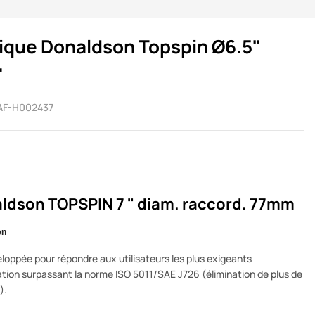
nique Donaldson Topspin Ø6.5"
"
AF-H002437
naldson TOPSPIN 7 " diam. raccord. 77mm
en
ppée pour répondre aux utilisateurs les plus exigeants
ation surpassant la norme ISO 5011/SAE J726 (élimination de plus de
).