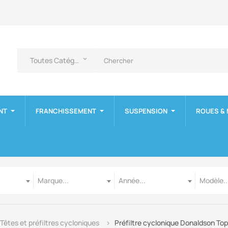
Toutes Catégories
keyboard_arrow_down
NT
FRANCHISSEMENT
SUSPENSION
ROUES &
Marque
Année
Modèle
Marque...
Année...
Modèle..
Têtes et préfiltres cycloniques
Préfiltre cyclonique Donaldson To