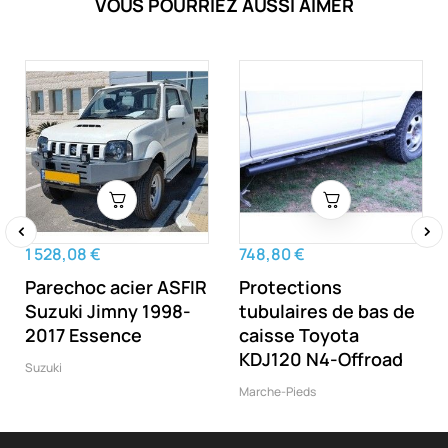
VOUS POURRIEZ AUSSI AIMER
1 528,08 €
748,80 €
‹
›
Parechoc acier ASFIR
Protections
Suzuki Jimny 1998-
tubulaires de bas de
2017 Essence
caisse Toyota
KDJ120 N4-Offroad
Suzuki
Marche-Pieds