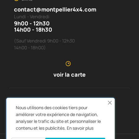
contact@montpellier4x4.com
Lundi - Vendredi
9h00 - 12h30
14h00 - 18h30
(Sauf Vendredi 9h00 - 12h30
14h00 - 18h00)
voir la carte
SERVICE CLIENTS
À PROPOS DE NOUS


Nous utilisons des cookies tiers pour
LIENS RAPIDES
CATALOGUES


améliorer votre expérience de navigation,
analyser le trafic du site et personnaliser le
contenu et les publicités.
En savoir plus