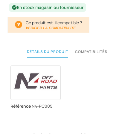
En stock magasin ou fournisseur
check_circle
Ce produit est-il compatible ?
VÉRIFIER LA COMPATIBILITÉ
DÉTAILS DU PRODUIT
COMPATIBILITÉS
Référence
N4-PC005