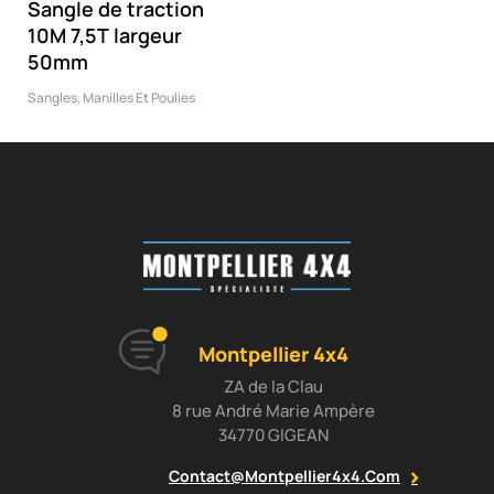
Sangle de traction
10M 7,5T largeur
50mm
Sangles, Manilles Et Poulies
Montpellier 4x4
ZA de la Clau
8 rue André Marie Ampère
34770 GIGEAN
Contact@montpellier4x4.com