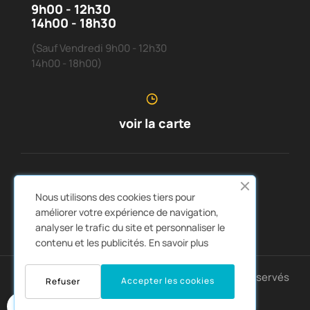
9h00 - 12h30
14h00 - 18h30
(Sauf Vendredi 9h00 - 12h30
14h00 - 18h00)
voir la carte
SERVICE CLIENTS
À PROPOS DE NOUS


Nous utilisons des cookies tiers pour
LIENS RAPIDES
CATALOGUES


améliorer votre expérience de navigation,
analyser le trafic du site et personnaliser le
contenu et les publicités.
En savoir plus
Copyright © 2025 Montpellier4x4. Tous droits réservés
Accepter les cookies
Refuser
0