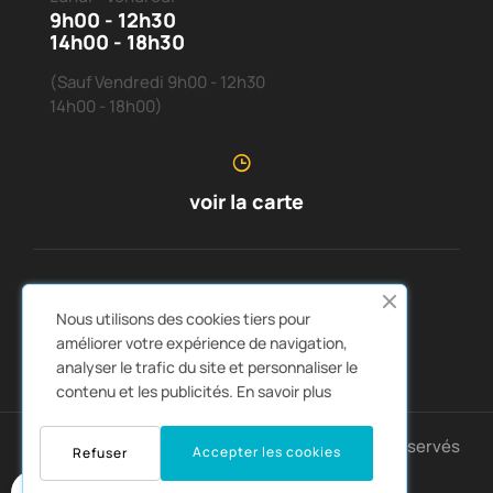
9h00 - 12h30
14h00 - 18h30
(Sauf Vendredi 9h00 - 12h30
14h00 - 18h00)
voir la carte
SERVICE CLIENTS
À PROPOS DE NOUS


Nous utilisons des cookies tiers pour
LIENS RAPIDES
CATALOGUES


améliorer votre expérience de navigation,
analyser le trafic du site et personnaliser le
contenu et les publicités.
En savoir plus
Copyright © 2025 Montpellier4x4. Tous droits réservés
Accepter les cookies
Refuser
0