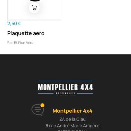
2,50 €
Plaquette aero
Rail Et Pion Aéro
Montpellier 4x4
ZA de la Clau
8 rue André Marie Ampère