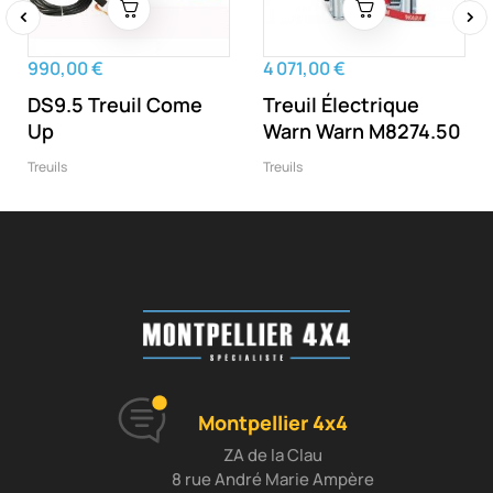
‹
›
990,00 €
4 071,00 €
DS9.5 Treuil Come
Treuil Électrique
Up
Warn Warn M8274.50
Treuils
Treuils
Montpellier 4x4
ZA de la Clau
8 rue André Marie Ampère