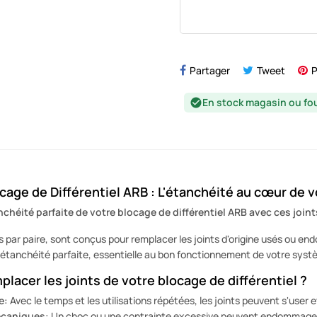
Partager
Tweet
P
En stock magasin ou fo
check_circle
ocage de Différentiel ARB : L'étanchéité au cœur de
chéité parfaite de votre blocage de différentiel ARB avec ces joint
s par paire, sont conçus pour remplacer les joints d'origine usés ou en
 étanchéité parfaite, essentielle au bon fonctionnement de votre sys
lacer les joints de votre blocage de différentiel ?
e:
Avec le temps et les utilisations répétées, les joints peuvent s'user et
caniques:
Un choc ou une contrainte excessive peuvent endommager l