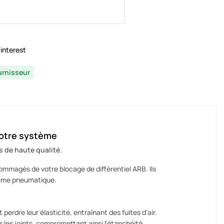
interest
urnisseur
 votre système
s de haute qualité.
dommagés de votre blocage de différentiel ARB. Ils
tème pneumatique.
 perdre leur élasticité, entraînant des fuites d'air.
es joints, compromettant ainsi l'étanchéité.