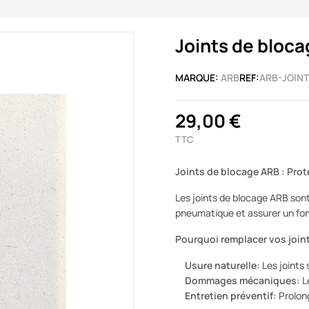
Joints de bloca
MARQUE:
ARB
REF:
ARB-JOIN
29,00 €
TTC
Joints de blocage ARB : Pr
Les joints de blocage ARB sont
pneumatique et assurer un fon
Pourquoi remplacer vos joint
Usure naturelle:
Les joints 
Dommages mécaniques:
L
Entretien préventif:
Prolong