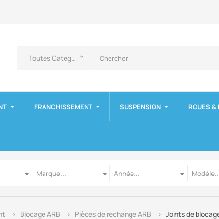
Toutes Catégories
keyboard_arrow_down
NT
FRANCHISSEMENT
SUSPENSION
ROUES &
Marque
Année
Modèle
Marque...
Année...
Modèle..
nt
Blocage ARB
Pièces de rechange ARB
Joints de blocage