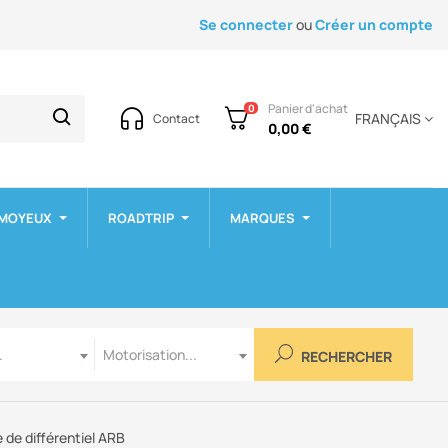
Se connecter
ou
Créer un compte
Panier d'achat
0
FRANÇAIS
Contact
0,00 €
 MOYEUX
ROADTRIP
MARQUES
Motorisation
.
Motorisation...
RECHERCHER
 de différentiel ARB