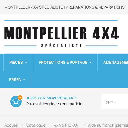
MONTPELLIER 4X4 SPECIALISTE | PREPARATIONS & REPARATIONS
PIECES
PROTECTIONS & PORTAGE
AMENAGEME
PRÉPA
Type
AJOUTER MON VÉHICULE
Type...
Pour voir les pièces compatibles
Accueil
Catalogue
4x4 & PICKUP
Aide au franchisseme