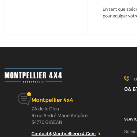
En tant que spéci
pour équiper votr
TÉ
04 6
Montpellier 4x4
ZA de la Clau
8 rue André Marie Ampère
SERVIC
34770 GIGEAN
Servi
Contact@montpellier4x4.com