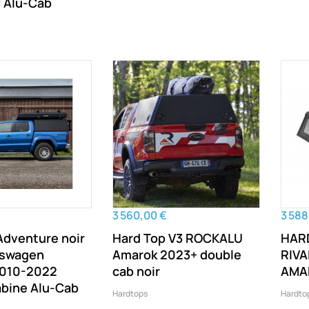
 Alu-Cab
3 560,00 €
3 588
Adventure noir
Hard Top V3 ROCKALU
HAR
lkswagen
Amarok 2023+ double
RIV
2010-2022
cab noir
AMA
abine Alu-Cab
Hardtops
Hardto