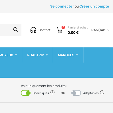
Se connecter
ou
Créer un compte
Panier d'achat
0
FRANÇAIS
Contact
0,00 €
 MOYEUX
ROADTRIP
MARQUES
Voir uniquement les produits :
OU
Activé
Désactivé
Spécifiques
Adaptables