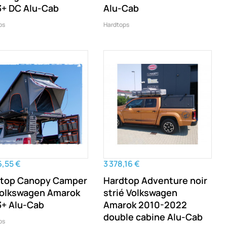
+ DC Alu-Cab
Alu-Cab
ps
Hardtops
6,55 €
3 378,16 €
top Canopy Camper
Hardtop Adventure noir
olkswagen Amarok
strié Volkswagen
+ Alu-Cab
Amarok 2010-2022
double cabine Alu-Cab
ps