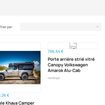
Trier par:

796,64 €
Porte arrière strié vitré
Canopy Volkswagen
Amarok Alu-Cab
Hardtops
1,26 €
ule Khaya Camper