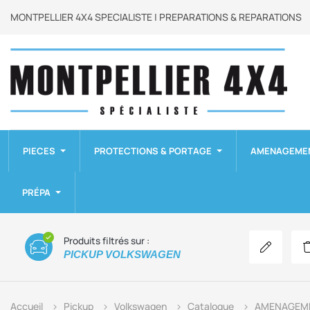
MONTPELLIER 4X4 SPECIALISTE | PREPARATIONS & REPARATIONS
PIECES
PROTECTIONS & PORTAGE
AMENAGEME
PRÉPA
Produits filtrés sur :
Modifier mo
PICKUP VOLKSWAGEN
Accueil
Pickup
Volkswagen
Catalogue
AMENAGEME