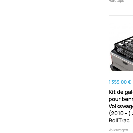
Hardtops
1 355,00 €
Kit de gal
pour ben
Volkswag
(2010 - )
RollTrac
Volkswagen