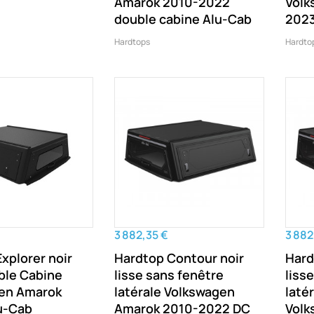
Amarok 2010-2022
Volk
double cabine Alu-Cab
2023
Hardtops
Hardto
3 882,35 €
3 882
xplorer noir
Hardtop Contour noir
Hard
ble Cabine
lisse sans fenêtre
liss
en Amarok
latérale Volkswagen
laté
u-Cab
Amarok 2010-2022 DC
Volk