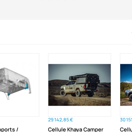
29 142,85 €
30 15
pports /
Cellule Khaya Camper
Cell