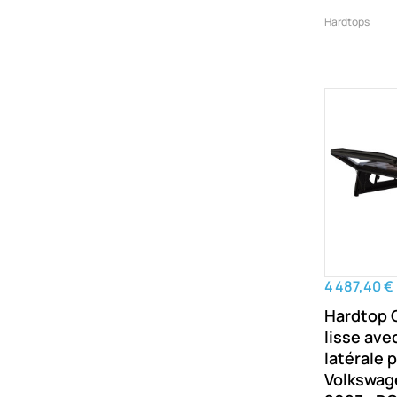
Hardtops
4 487,40 €
Hardtop 
lisse ave
latérale 
Volkswag