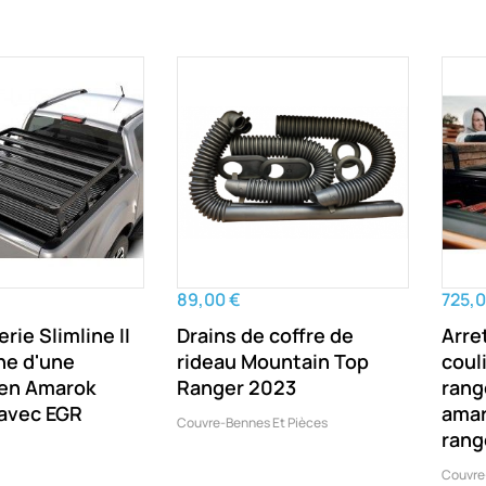
89,00 €
725,0
erie Slimline II
Drains de coffre de
Arre
ne d'une
rideau Mountain Top
coul
en Amarok
Ranger 2023
rang
 avec EGR
amar
Couvre-Bennes Et Pièces
rang
Couvre