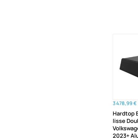
3 478,99 €
Hardtop E
lisse Dou
Volkswag
2023+ Al