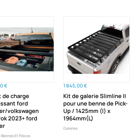
0 €
1 845,00 €
t de charge
Kit de galerie Slimline II
issant ford
pour une benne de Pick-
er/volkswagen
Up / 1425mm (l) x
ok 2023+ ford
1964mm(L)
er
Galeries
-Bennes Et Pièces