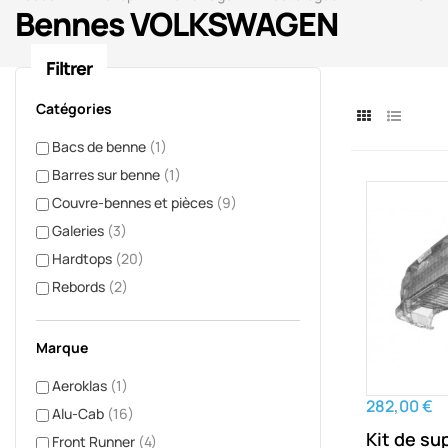
Bennes VOLKSWAGEN
Filtrer
Catégories
Bacs de benne
(1)
Barres sur benne
(1)
Couvre-bennes et pièces
(9)
Galeries
(3)
Hardtops
(20)
Rebords
(2)
Marque
Aeroklas
(1)
282,00 €
Alu-Cab
(16)
Kit de su
Front Runner
(4)