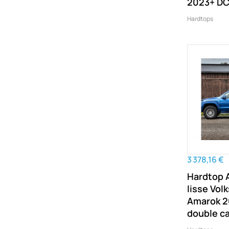
2023+ DC
Hardtops
3 378,16 €
Hardtop 
lisse Vo
Amarok 
double c