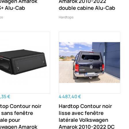
swagen Amarok
Amarok 2010-2022
+ Alu-Cab
double cabine Alu-Cab
ps
Hardtops
,35 €
4 487,40 €
top Contour noir
Hardtop Contour noir
e sans fenêtre
lisse avec fenêtre
rale pour
latérale Volkswagen
swagen Amarok
Amarok 2010-2022 DC