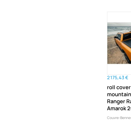
2 175,43 €
roll cove
mountain
Ranger R
Amarok 2
Couvre-Bennes