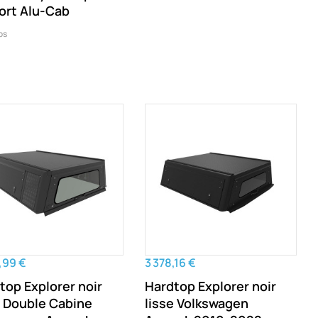
ort Alu-Cab
ps
,99 €
3 378,16 €
top Explorer noir
Hardtop Explorer noir
é Double Cabine
lisse Volkswagen