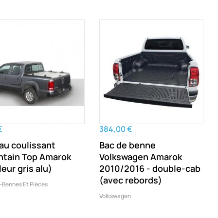
€
384,00 €
au coulissant
Bac de benne
tain Top Amarok
Volkswagen Amarok
leur gris alu)
2010/2016 - double-cab
(avec rebords)
-Bennes Et Pièces
Volkswagen