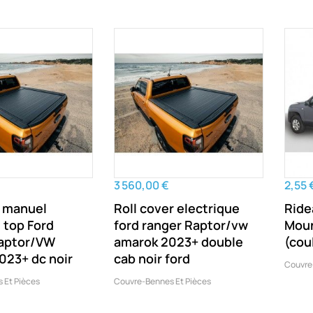
3 560,00 €
2,55 
r manuel
Roll cover electrique
Ride
 top Ford
ford ranger Raptor/vw
Moun
aptor/VW
amarok 2023+ double
(cou
023+ dc noir
cab noir ford
Couvre
 Et Pièces
Couvre-Bennes Et Pièces