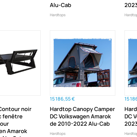
Alu-Cab
2023
Hardtops
Hardto
15 186,55 €
15 18
Contour noir
Hardtop Canopy Camper
Hard
c fenêtre
DC Volkswagen Amarok
DC V
pour
de 2010-2022 Alu-Cab
2023
en Amarok
Hardtops
Hardto