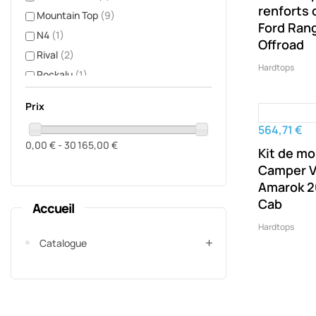
renforts
Mountain Top
(9)
Ford Ran
N4
(1)
Offroad
Rival
(2)
Hardtops
Rockalu
(1)
Prix
564,71 €
0,00 € - 30 165,00 €
Kit de m
Camper V
Amarok 2
Cab
Accueil
Hardtops
Catalogue