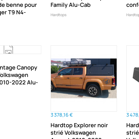
 de benne pour
Family Alu-Cab
conf
ger T9 N4-
Hardtops
Hardto
ontage Canopy
olkswagen
010-2022 Alu-
3 378,16 €
3 478
Hardtop Explorer noir
Hard
strié Volkswagen
stri