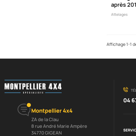
après 20
Attelages
Affichage 1-1 de
TÉ
04 6
Montpellier 4x4
ZA de la Clau
8 rue André Marie Ampère
SERVIC
34770 GIGEAN