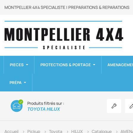
MONTPELLIER 4X4 SPECIALISTE | PREPARATIONS & REPARATIONS
PIECES
PROTECTIONS & PORTAGE
AMENAGEME
PRÉPA
Produits filtrés sur :
Voir les p
TOYOTA HILUX
Accueil
Pickup
Toyota
HILUX
Catalogue
AMEN