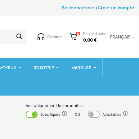
Se connecter
ou
Créer un compte
Panier d'achat
0
FRANÇAIS
Contact
0,00 €
 MOYEUX
ROADTRIP
MARQUES
Voir uniquement les produits :
OU
Activé
Désactivé
Spécifiques
Adaptables