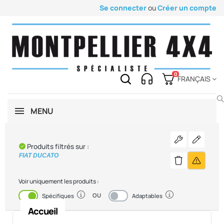
Se connecter
ou
Créer un compte
0
FRANÇAIS
MENU
Voir les pièc
Modifier
Produits filtrés sur :
FIAT DUCATO
Précisez
Supprimer le fi
Voir uniquement les produits :
OU
Activé
Désactivé
Spécifiques
Adaptables
Accueil