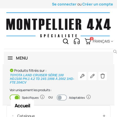
Se connecter
ou
Créer un compte
0
FRANÇAIS
MENU
Produits filtrés sur :
TOYOTA LAND CRUISER SÉRIE 100
Voir les pièces
Modifier mon v
Supprimer
HDJ100 PH.1 4.2 TD 24S 1998 À 2002 1HD-
FTE 204CV
Voir uniquement les produits :
OU
Activé
Désactivé
Spécifiques
Adaptables
Accueil
Catalogue