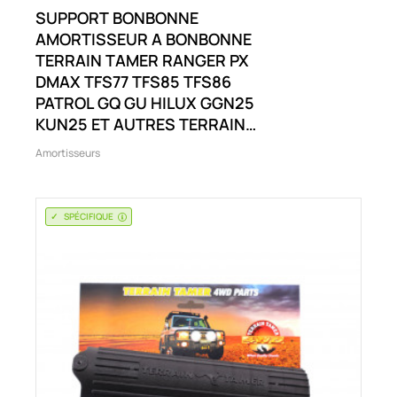
SUPPORT BONBONNE
AMORTISSEUR A BONBONNE
TERRAIN TAMER RANGER PX
DMAX TFS77 TFS85 TFS86
PATROL GQ GU HILUX GGN25
KUN25 ET AUTRES TERRAIN
TAMER RANGER PX RODEO RA
Amortisseurs
R9 TFS D-MAX TFS77 ET AUTRES
SPÉCIFIQUE