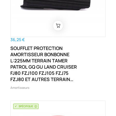
36,25 €
SOUFFLET PROTECTION
AMORTISSEUR BONBONNE
L:225MM TERRAIN TAMER
PATROL GQ GU LAND CRUISER
FJ80 FZJ100 FZJ105 FZJ75
FZJ80 ET AUTRES TERRAIN
TAMER MAVERICK DA PATROL
Amortisseurs
GQ GU LAND CRUISER FJ80
FZJ100 FZJ105 FZJ75 ET
AUTRES
SPÉCIFIQUE