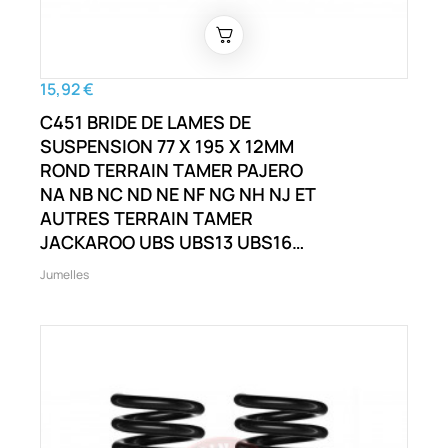
15,92 €
C451 BRIDE DE LAMES DE
SUSPENSION 77 X 195 X 12MM
ROND TERRAIN TAMER PAJERO
NA NB NC ND NE NF NG NH NJ ET
AUTRES TERRAIN TAMER
JACKAROO UBS UBS13 UBS16
UBS17 UBS52 UBS55 PAJERO NA
Jumelles
NB NC ET AUTRES