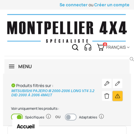
Se connecter
ou
Créer un compte
0
FRANÇAIS
MENU
Voir les pièc
Modifier
Produits filtrés sur :
MITSUBISHI PAJERO III 2000-2006 LONG V74 3.2
DID 2000 À 2006 4M41T
Précise
Supprimer le fi
Voir uniquement les produits :
OU
Activé
Désactivé
Spécifiques
Adaptables
Accueil