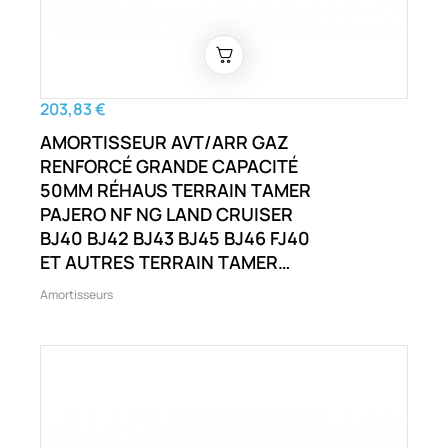
203,83 €
AMORTISSEUR AVT/ARR GAZ
RENFORCÉ GRANDE CAPACITÉ
50MM RÉHAUS TERRAIN TAMER
PAJERO NF NG LAND CRUISER
BJ40 BJ42 BJ43 BJ45 BJ46 FJ40
ET AUTRES TERRAIN TAMER
PAJERO NF NG SIERRA LJ SJ
Amortisseurs
SJ410 SJ413 LAND CRUISER
BJ40 BJ42 ET AUTRES