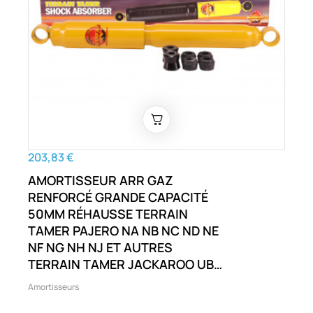
203,83 €
AMORTISSEUR ARR GAZ
RENFORCÉ GRANDE CAPACITÉ
50MM RÉHAUSSE TERRAIN
TAMER PAJERO NA NB NC ND NE
NF NG NH NJ ET AUTRES
TERRAIN TAMER JACKAROO UBS
RODEO RA R9 TFS PAJERO NA NB
Amortisseurs
NC ND NE ET AUTRES