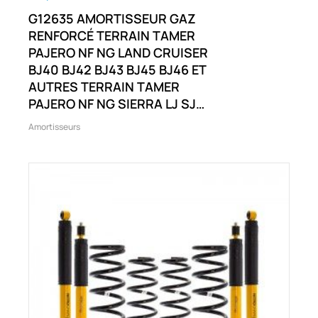
G12635 AMORTISSEUR GAZ
RENFORCÉ TERRAIN TAMER
PAJERO NF NG LAND CRUISER
BJ40 BJ42 BJ43 BJ45 BJ46 ET
AUTRES TERRAIN TAMER
PAJERO NF NG SIERRA LJ SJ
SJ410 SJ413 LAND CRUISER
Amortisseurs
BJ40 ET AUTRES