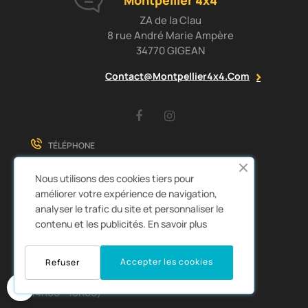
Montpellier 4x4
ZA de la Clau
8 rue André Marie Ampère
34770 GIGEAN
Contact@montpellier4x4.com
Facebook
Instagram
TÉLÉPHONE
04 67 43 07 61
Nous utilisons des cookies tiers pour
EMAIL
améliorer votre expérience de navigation,
contact@montpellier4x4.com
analyser le trafic du site et personnaliser le
Lundi - Vendredi
contenu et les publicités.
En savoir plus
9h00 - 12h30
14h00 - 18h30
Accepter les cookies
Refuser
0
(Sauf Vendredi 9h00 - 12h30
14h00 - 18h00)