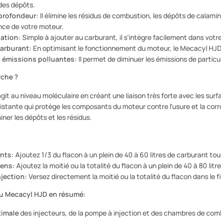
 des dépôts.
profondeur:
Il élimine les résidus de combustion, les dépôts de calami
nce de votre moteur.
sation:
Simple à ajouter au carburant, il s'intègre facilement dans votre
arburant:
En optimisant le fonctionnement du moteur, le Mecacyl HJD
 émissions polluantes:
Il permet de diminuer les émissions de particu
che ?
it au niveau moléculaire en créant une liaison très forte avec les surfa
tante qui protège les composants du moteur contre l'usure et la corro
ner les dépôts et les résidus.
nts:
Ajoutez 1/3 du flacon à un plein de 40 à 60 litres de carburant tou
iens:
Ajoutez la moitié ou la totalité du flacon à un plein de 40 à 80 lit
jection:
Versez directement la moitié ou la totalité du flacon dans le fil
u Mecacyl HJD en résumé:
timale
des injecteurs, de la pompe à injection et des chambres de com