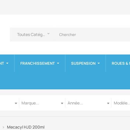
Toutes Catégories
keyboard_arrow_down
NT
FRANCHISSEMENT
SUSPENSION
ROUES &
Marque
Année
Modèle
Marque...
Année...
Modèle..
Mecacyl HJD 200ml