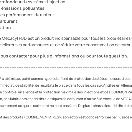
profondeur
du système d'injection.
 émissions polluantes
.
des performances
du moteur.
arburant
.
isation
.
e Mecacyl HJD est un produit indispensable pour tous les propriétaires d
améliorer ses performances et de réduire votre consommation de carbu
nous contacter pour plus d'informations ou pour toute question.
----------------------------------------------------------------------------------------------------------------
 a été mis au point comme hyper lubrifiant de protection des têtes moteurs diese
immédiat, de stabilité, de résultats le place dans tous les cas aux Antilles en Al
au contrôle, un silence et la protection maximale des injections et des COMMON RA
n, des lubrifiants et additifs classiques de carburant n'arrive à la cheville de MEC
xactement ce que le carburant ne peut pas faire. De plus il chasse les additifs de t
nt des produits «COMPLEMENTAIRES», son action est donc renforcée par l'usage r