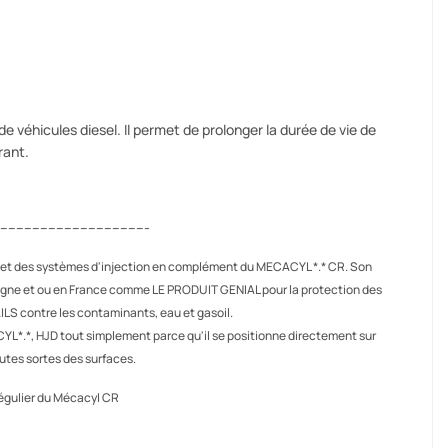
e véhicules diesel. Il permet de prolonger la durée de vie de
rant.
--------------------------------------
l et des systèmes d'injection en complément du MECACYL *.* CR. Son
lemagne et ou en France comme LE PRODUIT GENIAL pour la protection des
ILS contre les contaminants, eau et gasoil.
ACYL*.*, HJD tout simplement parce qu'il se positionne directement sur
outes sortes des surfaces.
égulier du Mécacyl CR