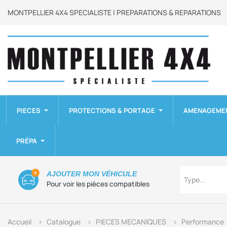
MONTPELLIER 4X4 SPECIALISTE | PREPARATIONS & REPARATIONS
PIECES
PROTECTIONS & PORTAGE
AMENAGEME
PRÉPA
Type
AJOUTER MON VÉHICULE
Type...
Pour voir les pièces compatibles
Accueil
Catalogue
PIECES MECANIQUES
Performance