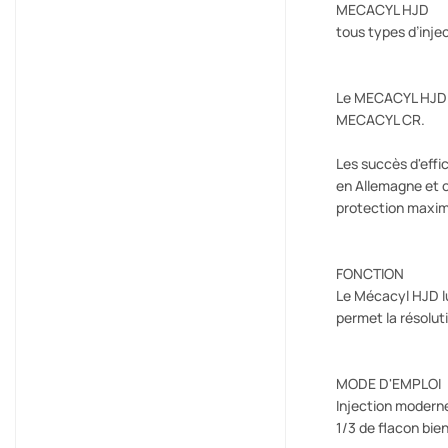
MECACYL HJD
tous types d’inje
Le MECACYL HJD a
MECACYL CR.
Les succès d'effi
en Allemagne et o
protection maxim
FONCTION
Le Mécacyl HJD lub
permet la résolu
MODE D'EMPLOI
Injection modern
1/3 de flacon bie