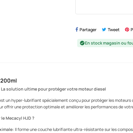
Partager
Tweet
P
En stock magasin ou fo
check_circle
 200ml
 La solution ultime pour protéger votre moteur diesel
st un hyper-lubrifiant spécialement conçu pour protéger les moteurs die
r offrir une protection optimale et améliorer les performances de votr
 le Mecacyl HJD ?
ximale:
Il forme une couche lubrifiante ultra-résistante sur les composa