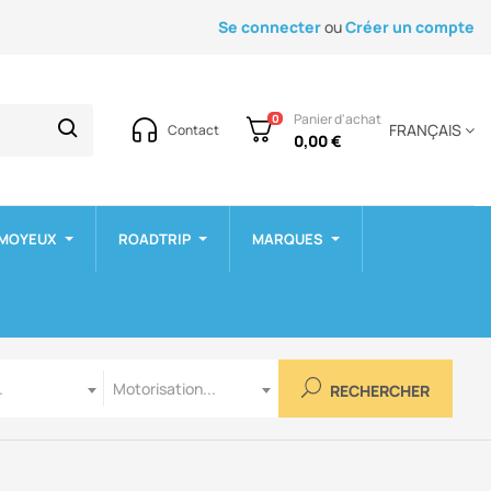
Se connecter
ou
Créer un compte
Panier d'achat
0
FRANÇAIS
Contact
0,00 €
 MOYEUX
ROADTRIP
MARQUES
Motorisation
.
Motorisation...
RECHERCHER