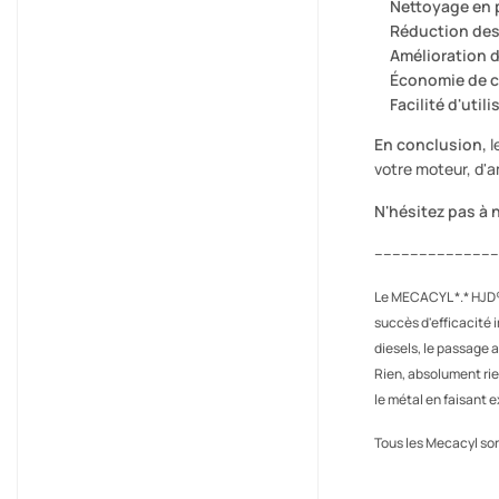
Nettoyage en 
Réduction des
Amélioration 
Économie de c
Facilité d'util
En conclusion,
l
votre moteur, d'
N'hésitez pas à 
---------------------------
Le MECACYL *.* HJD®
succès d'efficacité 
diesels, le passage 
Rien, absolument rie
le métal en faisant e
Tous les Mecacyl so