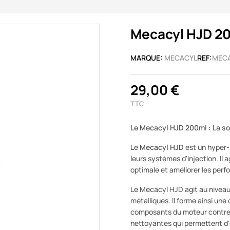
Mecacyl HJD 2
MARQUE:
MECACYL
REF:
MEC
29,00 €
TTC
Le Mecacyl HJD 200ml : La so
Le
Mecacyl HJD
est un hyper-
leurs systèmes d'injection. Il 
optimale et améliorer les perf
Le Mecacyl HJD agit au niveau 
métalliques. Il forme ainsi un
composants du moteur contre l'
nettoyantes qui permettent d'é