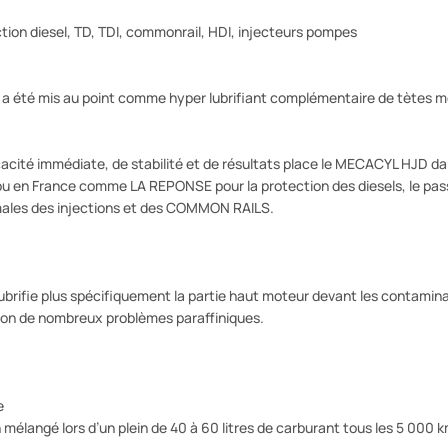
ction diesel, TD, TDI, commonrail, HDI, injecteurs pompes
 été mis au point comme hyper lubrifiant complémentaire de tètes mo
cacité immédiate, de stabilité et de résultats place le MECACYL HJD dans
u en France comme LA REPONSE pour la protection des diesels, le pass
ales des injections et des COMMON RAILS.
rifie plus spécifiquement la partie haut moteur devant les contaminants,
tion de nombreux problèmes paraffiniques.
e
n mélangé lors d’un plein de 40 à 60 litres de carburant tous les 5 000