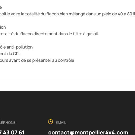
e
itié voire la totalité du flacon bien mélangé dans un plein de 40 à 80 l
ion
 totalité du flacon directement dans le filtre à gasoil.
le anti-pollution
ent du CR.
ours avant de se présenter au contrôle
LÉPHONE
EMAIL
7 43 07 61
contact@montpellier4x4.com