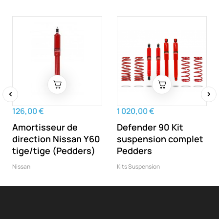
‹
›
126,00 €
1 020,00 €
Amortisseur de
Defender 90 Kit
direction Nissan Y60
suspension complet
tige/tige (Pedders)
Pedders
Nissan
Kits Suspension