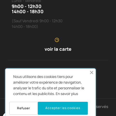
Lundi - Vendredi
9h00 - 12h30
14h00 - 18h30
(Sauf Vendredi 9h00 - 12h30
14h00 - 18h00)
voir la carte
SERVICE CLIENTS
À PROPOS DE NOUS


Nous utilisons des cookies tiers pour
LIENS RAPIDES
CATALOGUES


améliorer votre expérience de navigation,
analyser le trafic du site et personnaliser le
contenu et les publicités.
En savoir plus
Copyright © 2025 Montpellier4x4. Tous droits réservés
Accepter les cookies
Refuser
0