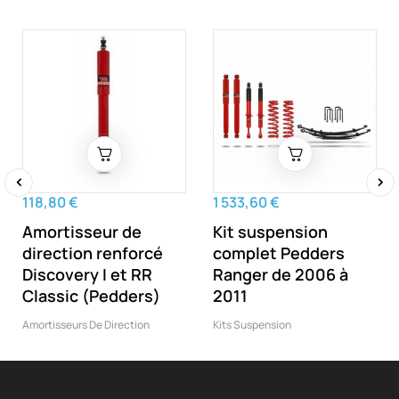
118,80 €
1 533,60 €
‹
›
Amortisseur de
Kit suspension
direction renforcé
complet Pedders
Discovery I et RR
Ranger de 2006 à
Classic (Pedders)
2011
Amortisseurs De Direction
Kits Suspension