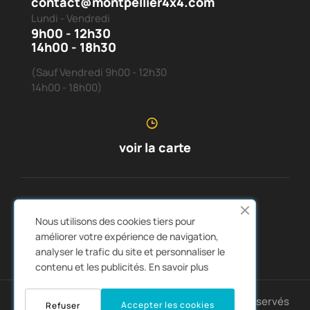
contact@montpellier4x4.com
Lundi - Vendredi
9h00 - 12h30
14h00 - 18h30
(Sauf Vendredi 9h00 - 12h30
14h00 - 18h00)
voir la carte
SERVICE CLIENTS
À PROPOS DE NOUS


Nous utilisons des cookies tiers pour
LIENS RAPIDES
CATALOGUES


améliorer votre expérience de navigation,
analyser le trafic du site et personnaliser le
contenu et les publicités.
En savoir plus
Copyright © 2025 Montpellier4x4. Tous droits réservés
Accepter les cookies
Refuser