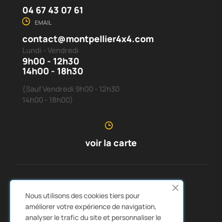
04 67 43 07 61
EMAIL
contact@montpellier4x4.com
Lundi - Vendredi
9h00 - 12h30
14h00 - 18h30
(Sauf Vendredi 9h00 - 12h30
14h00 - 18h00)
voir la carte
SERVICE CLIENTS
À PROPOS DE NOUS


Nous utilisons des cookies tiers pour
LIENS RAPIDES
CATALOGUES


améliorer votre expérience de navigation,
analyser le trafic du site et personnaliser le