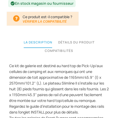
En stock magasin ou fournisseur
check_circle
Ce produit est-il compatible ?
VÉRIFIER LA COMPATIBILITÉ
LA DESCRIPTION
DÉTAILS DU PRODUIT
COMPATIBILITÉS
Ce kit de galerie est destiné au hard top de Pick-Up/aux
cellules de camping et aux remorques qui ont une
dimension de toit approximative de 1165mm/45.9'' (l) x
2570mm/101.2'' (L). Le plateau Slimline II s’installe sur les
huit (8) pieds fournis qui glissent dans les rails fournis. Les 2
x 1150mm/45.3'' paires de rail d'une peuvent facilement
être montée sur votre hard top/cellule ou remorque.
Regardez le guide d’installation pour le montage des rails
dans l'onglet INSTALL pour plus de détails.
Toutes les galeries de Front Runner sont accompagnées