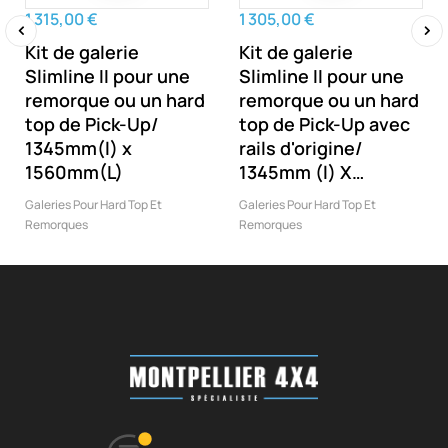
1 315,00 €
1 305,00 €
Kit de galerie
Kit de galerie
‹
›
Slimline II pour une
Slimline II pour une
remorque ou un hard
remorque ou un hard
top de Pick-Up/
top de Pick-Up avec
1345mm(l) x
rails d'origine/
1560mm(L)
1345mm (l) X
1762mm (L)
Galeries Pour Hard Top Et
Galeries Pour Hard Top Et
Remorques
Remorques