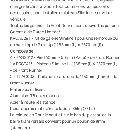
d'un guide d’installation, tout comme les composants
nécessaires pour installer le plateau Slimline II sur votre
véhicule.
Toutes les galeries de Front Runner sont couvertes par une
Garantie de Durée Limitée*
KRCA029T - Kit de galerie Slimline II pour une remorque ou
un hard top de Pick-Up (1165mm (L) x 2570mm(l))
Composé de :
4 x FASS012 - Pied 40mm - 50mm (Paire) - de Front Runner
1 x RRSTA13 - Plateau Slimline II - 1165mm(l) X 2570mm(L)
- de Front Runner
2 x TRAC003 - Rails pour hardtops de 1150mm (Paire) - de
Front Runner
Matériaux utilisés :
Aluminium T6 en époxy noir
Acier à haute résistance
Poids approximatif d’installation : 35kg (77lbs)
La rainure en T sur le haut et sur le bas du plateau de la
barre transversale convient pour un boulon de 8mm
(standard).